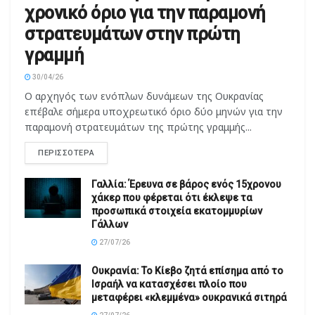
στρατευμάτων στην πρώτη
γραμμή
30/04/26
Ο αρχηγός των ενόπλων δυνάμεων της Ουκρανίας
επέβαλε σήμερα υποχρεωτικό όριο δύο μηνών για την
παραμονή στρατευμάτων της πρώτης γραμμής...
ΠΕΡΙΣΣΌΤΕΡΑ
Γαλλία: Έρευνα σε βάρος ενός 15χρονου
χάκερ που φέρεται ότι έκλεψε τα
προσωπικά στοιχεία εκατομμυρίων
Γάλλων
27/07/26
Ουκρανία: Το Κίεβο ζητά επίσημα από το
Ισραήλ να κατασχέσει πλοίο που
μεταφέρει «κλεμμένα» ουκρανικά σιτηρά
27/07/26
Reuters: Ο πόλεμος των ΗΠΑ στο Ιράν