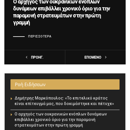
Ο αρχηγός των ουκρανικών ενόπλων
Τροχαία δυστυχήματα: Αύξηση 5,7%
δυνάμεων επιβάλλει χρονικό όριο για την
σημείωσαν τον Φεβρουάριο
παραμονή στρατευμάτων στην πρώτη
γραμμή
ΠΕΡΙΣΣΌΤΕΡΑ
ΠΕΡΙΣΣΌΤΕΡΑ
ΠΡΟΗΓ.
ΕΠΌΜΕΝΟ
ΠΡΟΗΓ.
ΕΠΌΜΕΝΟ
Ροή Ειδήσεων
Δημήτρης Μαρκόπουλος: «Το επιτελικό κράτος
είναι επίτευγμά μας, που δοκιμάστηκε και πέτυχε»
Ο αρχηγός των ουκρανικών ενόπλων δυνάμεων
επιβάλλει χρονικό όριο για την παραμονή
στρατευμάτων στην πρώτη γραμμή
Τροχαία δυστυχήματα: Αύξηση 5,7% σημείωσαν τον
Φεβρουάριο