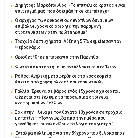
Δημήτρης Μαρκόπουλος: «Το επιτελικό κράτος είναι
επίτευγμά μας, που δοκιμάστηκε και πέτυχε»
Ο αρχηγός των ουκρανικών ενόπλων δυνάμεων
επιβάλλει χρονικό όριο για την παραμονή
στρατευμάτων στην πρώτη γραμμή
Τροχαία δυστυχήματα: Αύξηση 5,7% σημείωσαν τον
Φεβρουάριο
Οριοθετήθηκε η πυρκαγιά στην Πάρνηθα
Φωτιά σε κατάστημα με ανταλλακτικά στο Ίλιον
Ρόδος: Ανήλικη μεταφέρθηκε στο νοσοκομείο
έπειτα από χρήση αλκοόλ και ναρκωτικών
Γαλλία: Έρευνα σε βάρος ενός 15χρονου χάκερ που
φέρεται ότι έκλεψε τα προσωπικά στοιχεία
εκατομμυρίων Γάλλων
Σοκ στην Ηλεία με τον θάνατο 13χρονου σε τροχαίο
με πατίνι – «Τον γνώριζα από την ημέρα που
γεννήθηκε», συγκλονίζουν τα λόγια του γιατρού
Ένταλμα σύλληψης για τον 59χρονο που ξυλοκόπησε