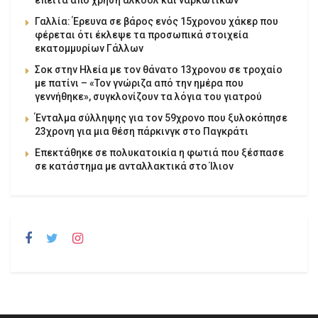
έπειτα από χρήση αλκοόλ και ναρκωτικών
Γαλλία: Έρευνα σε βάρος ενός 15χρονου χάκερ που
φέρεται ότι έκλεψε τα προσωπικά στοιχεία
εκατομμυρίων Γάλλων
Σοκ στην Ηλεία με τον θάνατο 13χρονου σε τροχαίο
με πατίνι – «Τον γνώριζα από την ημέρα που
γεννήθηκε», συγκλονίζουν τα λόγια του γιατρού
Ένταλμα σύλληψης για τον 59χρονο που ξυλοκόπησε
23χρονη για μια θέση πάρκινγκ στο Παγκράτι
Επεκτάθηκε σε πολυκατοικία η φωτιά που ξέσπασε
σε κατάστημα με ανταλλακτικά στο Ίλιον