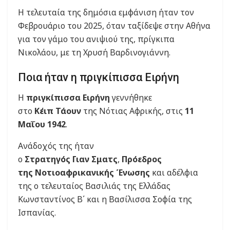
Η τελευταία της δημόσια εμφάνιση ήταν τον
Φεβρουάριο του 2025, όταν ταξίδεψε στην Αθήνα
για τον γάμο του ανιψιού της, πρίγκιπα
Νικολάου, με τη Χρυσή Βαρδινογιάννη.
Ποια ήταν η πριγκίπισσα Ειρήνη
Η
πριγκίπισσα Ειρήνη
γεννήθηκε
στο
Κέιπ
Τάουν
της Νότιας Αφρικής, στις
11
Μαΐου 1942
.
Ανάδοχός της ήταν
ο
Στρατηγός
Γιαν
Σματς
,
Πρόεδρος
της
Νοτιοαφρικανικής
Ένωσης
και αδέλφια
της ο τελευταίος Βασιλιάς της Ελλάδας
Κωνσταντίνος Β΄ και η Bασίλισσα Σοφία της
Ισπανίας.