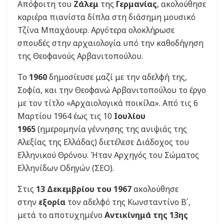
Απόφοιτη του
Ζάλεμ
της
Γερμανίας
, ακολούθησε
καριέρα πιανίστα δίπλα στη διάσημη μουσικό
Τζίνα Μπαχάουερ. Αργότερα ολοκλήρωσε
σπουδές στην αρχαιολογία υπό την καθοδήγηση
της Θεοφανούς Αρβανιτοπούλου.
Το
1960
δημοσίευσε μαζί με την αδελφή της,
Σοφία, και την Θεοφανώ Αρβανιτοπούλου το έργο
με τον τίτλο «Αρχαιολογικά ποικίλα». Από τις 6
Μαρτίου 1964 έως τις 10
Ιουλίου
1965
(ημερομηνία γέννησης της ανιψιάς της
Αλεξίας της Ελλάδας) διετέλεσε Διάδοχος του
Ελληνικού Θρόνου. Ήταν Αρχηγός του Σώματος
Ελληνίδων Οδηγών (ΣΕΟ).
Στις
13 Δεκεμβρίου του 1967
ακολούθησε
στην
εξορία
τον αδελφό της Κωνσταντίνο Β΄,
μετά το αποτυχημένο
Αντικίνημά της 13ης