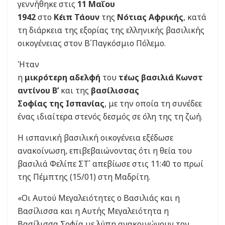
γεννήθηκε στις
11 Μαΐου
1942
στο
Κέιπ
Τάουν
της
Νότιας
Αφρικής
, κατά
τη διάρκεια της εξορίας της ελληνικής βασιλικής
οικογένειας στον Β΄Παγκόσμιο Πόλεμο.
Ήταν
η
μικρότερη
αδελφή
του
τέως
βασιλιά
Κωνστ
αντίνου
Β’
και της
βασίλισσας
Σοφίας
της
Ισπανίας
, με την οποία τη συνέδεε
ένας ιδιαίτερα στενός δεσμός σε όλη της τη ζωή.
Η ισπανική βασιλική οικογένεια εξέδωσε
ανακοίνωση, επιβεβαιώνοντας ότι η θεία του
βασιλιά Φελίπε ΣΤ΄ απεβίωσε στις 11:40 το πρωί
της Πέμπτης (15/01) στη Μαδρίτη.
«Οι Αυτού Μεγαλειότητες ο Βασιλιάς και η
Βασίλισσα και η Αυτής Μεγαλειότητα η
Βασίλισσα Σοφία με λύπη ανακοινώνουν τον