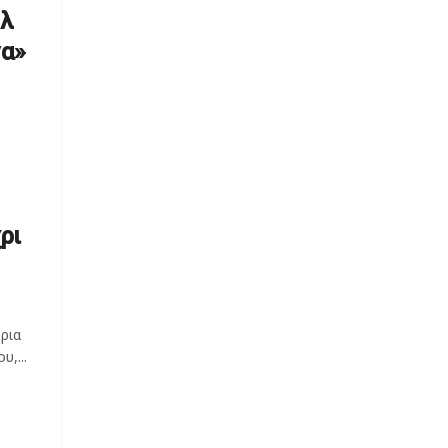
ήλ
να»
ρι
ρια
,...