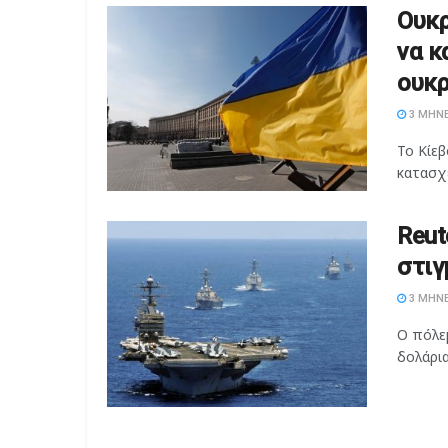
Ουκρ
να κ
ουκρ
3 ΜΉΝΕ
Το Κίεβ
κατασχέ
Reut
στιγ
3 ΜΉΝΕ
Ο πόλεμ
δολάρι