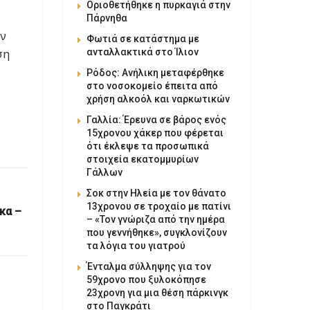
Οριοθετήθηκε η πυρκαγιά στην
Πάρνηθα
υν
Φωτιά σε κατάστημα με
ση
ανταλλακτικά στο Ίλιον
Ρόδος: Ανήλικη μεταφέρθηκε
στο νοσοκομείο έπειτα από
χρήση αλκοόλ και ναρκωτικών
Γαλλία: Έρευνα σε βάρος ενός
15χρονου χάκερ που φέρεται
ότι έκλεψε τα προσωπικά
στοιχεία εκατομμυρίων
Γάλλων
Σοκ στην Ηλεία με τον θάνατο
13χρονου σε τροχαίο με πατίνι
κα –
– «Τον γνώριζα από την ημέρα
που γεννήθηκε», συγκλονίζουν
τα λόγια του γιατρού
Ένταλμα σύλληψης για τον
59χρονο που ξυλοκόπησε
23χρονη για μια θέση πάρκινγκ
στο Παγκράτι