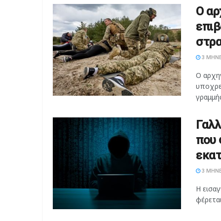
Ο αρ
επιβ
στρα
3 ΜΉΝΕ
Ο αρχη
υποχρε
γραμμής
Γαλλ
που 
εκα
3 ΜΉΝΕ
Η εισαγ
φέρεται