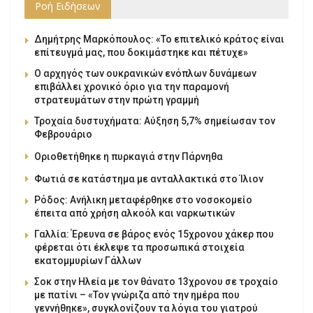
Ροή Ειδήσεων
Δημήτρης Μαρκόπουλος: «Το επιτελικό κράτος είναι
επίτευγμά μας, που δοκιμάστηκε και πέτυχε»
Ο αρχηγός των ουκρανικών ενόπλων δυνάμεων
επιβάλλει χρονικό όριο για την παραμονή
στρατευμάτων στην πρώτη γραμμή
Τροχαία δυστυχήματα: Αύξηση 5,7% σημείωσαν τον
Φεβρουάριο
Οριοθετήθηκε η πυρκαγιά στην Πάρνηθα
Φωτιά σε κατάστημα με ανταλλακτικά στο Ίλιον
Ρόδος: Ανήλικη μεταφέρθηκε στο νοσοκομείο
έπειτα από χρήση αλκοόλ και ναρκωτικών
Γαλλία: Έρευνα σε βάρος ενός 15χρονου χάκερ που
φέρεται ότι έκλεψε τα προσωπικά στοιχεία
εκατομμυρίων Γάλλων
Σοκ στην Ηλεία με τον θάνατο 13χρονου σε τροχαίο
με πατίνι – «Τον γνώριζα από την ημέρα που
γεννήθηκε», συγκλονίζουν τα λόγια του γιατρού