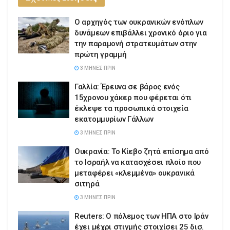
Ο αρχηγός των ουκρανικών ενόπλων
δυνάμεων επιβάλλει χρονικό όριο για
την παραμονή στρατευμάτων στην
πρώτη γραμμή
3 ΜΉΝΕΣ ΠΡΙΝ
Γαλλία: Έρευνα σε βάρος ενός
15χρονου χάκερ που φέρεται ότι
έκλεψε τα προσωπικά στοιχεία
εκατομμυρίων Γάλλων
3 ΜΉΝΕΣ ΠΡΙΝ
Ουκρανία: Το Κίεβο ζητά επίσημα από
το Ισραήλ να κατασχέσει πλοίο που
μεταφέρει «κλεμμένα» ουκρανικά
σιτηρά
3 ΜΉΝΕΣ ΠΡΙΝ
Reuters: Ο πόλεμος των ΗΠΑ στο Ιράν
έχει μέχρι στιγμής στοιχίσει 25 δισ.