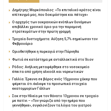
Δημήτρης Μαρκόπουλος: «Το επιτελικό κράτος είναι
επίτευγμά μας, που δοκιμάστηκε και πέτυχε»
Ο αρχηγός των ουκρανικών ενόπλων δυνάμεων
επιβάλλει χρονικό όριο για την παραμονή
στρατευμάτων στην πρώτη γραμμή
Τροχαία δυστυχήματα: Αύξηση 5,7% σημείωσαν τον
Φεβρουάριο
Οριοθετήθηκε η πυρκαγιά στην Πάρνηθα
Φωτιά σε κατάστημα με ανταλλακτικά στο Ίλιον
Ρόδος: Ανήλικη μεταφέρθηκε στο νοσοκομείο
έπειτα από χρήση αλκοόλ και ναρκωτικών
Γαλλία: Έρευνα σε βάρος ενός 15χρονου χάκερ που
φέρεται ότι έκλεψε τα προσωπικά στοιχεία
εκατομμυρίων Γάλλων
Σοκ στην Ηλεία με τον θάνατο 13χρονου σε τροχαίο
με πατίνι – «Τον γνώριζα από την ημέρα που
γεννήθηκε», συγκλονίζουν τα λόγια του γιατρού