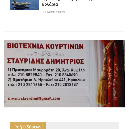
δολάρια
3 ΜΉΝΕΣ ΠΡΙΝ
Ροή Ειδήσεων