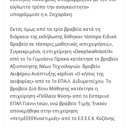
εύγλωττο τρόπο την αναγκαιότητα»
υπογράμμισε η κ. Ζαχαράκη.
Εκτός όμως από τα τρία βραβεία κατά τη
διάρκεια της εκδήλωσης δόθηκαν τέσσερα Ειδικά
Βραβεία σε τέσσερις μαθητικές «επιχειρήσεις»,
Συγκεκριμένα, η επιχείρηση «DeepSeaRobotiΧ»
από το 1ο Γυμνάσιο Γέρακα κατέκτησε το βραβείο
Αξιοποίησης Νέων Τεχνολογιών. Βραβείο
Αειφόρου Ανάπτυξης κέρδισε «Ο κήπος της
αειφορίας» από το 1ο ΕΠΑ.Λ. Διδυμοτείχου. Το
βραβείο Διά Βίου Μάθησης κατέκτησε η
επιχείρηση «Πελλαία Φύση» από το Εσπερινό
ΕΠΑΛ Γιαννιτσών, ενώ βραβείο Τιμής Ένεκεν
απονεμήθηκε στην επιχείρηση
«πετμΕΕΕΕΚνοστιμιές» από το Ε.Ε.Ε.Ε.Κ. Κοζάνης.