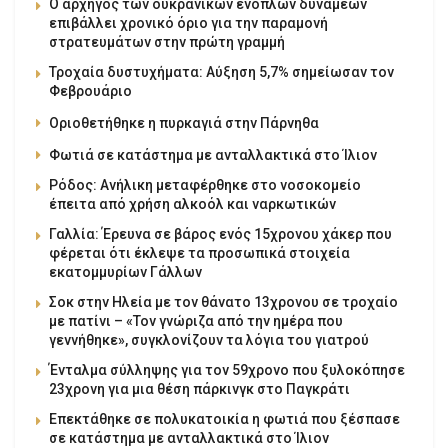
Ο αρχηγός των ουκρανικών ενόπλων δυνάμεων
επιβάλλει χρονικό όριο για την παραμονή
στρατευμάτων στην πρώτη γραμμή
Τροχαία δυστυχήματα: Αύξηση 5,7% σημείωσαν τον
Φεβρουάριο
Οριοθετήθηκε η πυρκαγιά στην Πάρνηθα
Φωτιά σε κατάστημα με ανταλλακτικά στο Ίλιον
Ρόδος: Ανήλικη μεταφέρθηκε στο νοσοκομείο
έπειτα από χρήση αλκοόλ και ναρκωτικών
Γαλλία: Έρευνα σε βάρος ενός 15χρονου χάκερ που
φέρεται ότι έκλεψε τα προσωπικά στοιχεία
εκατομμυρίων Γάλλων
Σοκ στην Ηλεία με τον θάνατο 13χρονου σε τροχαίο
με πατίνι – «Τον γνώριζα από την ημέρα που
γεννήθηκε», συγκλονίζουν τα λόγια του γιατρού
Ένταλμα σύλληψης για τον 59χρονο που ξυλοκόπησε
23χρονη για μια θέση πάρκινγκ στο Παγκράτι
Επεκτάθηκε σε πολυκατοικία η φωτιά που ξέσπασε
σε κατάστημα με ανταλλακτικά στο Ίλιον