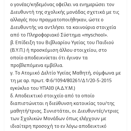
ο γονέας/κηδεμόνας οφείλει να ενημερώσει τον
Διευθυντή της σχολικής μονάδας σχετικά με τις
αλλαγές που πραγματοποιήθηκαν, ώστε ο
Διευθυντής να αντλήσει τα καινούρια στοιχεία
από το Πληροφοριακό Σύστημα «myschool».
β. Επίδειξη του Βιβλιαρίου Υγείας του Παιδιού
(Β.Υ.Π.) ή προσκόμιση άλλου στοιχείου, στο
οποίο αποδεικνύεται ότι έγιναν τα
προβλεπόμενα εμβόλια.
γ. Το Ατομικό Δελτίο Υγείας Μαθητή, σύμφωνα με
τη με αρ. πρωτ. Φ.6/1094/80261/Δ1/20-5-2015
εγκύκλιο του ΥΠΑΙΘ (Α.Δ.Υ.Μ.)
δ. Αποδεικτικό στοιχείο από το οποίο
διαπιστώνεται η διεύθυνση κατοικίας του/της
μαθητή/τριας. Συνιστάται, οι Διευθυντές/ντριες
των Σχολικών Μονάδων όπως ελέγχουν με
ιδιαίτερη προσοχή το εν λόγω αποδεικτικό