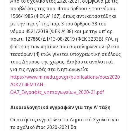
Από το σχολικό έτος 2020-2021, σύμφωνα με τις
προβλέψεις της παρ. 4 του άρθρου 3 του νόμου
1566/1985 (ΦΕΚ Α’ 167), όπως αντικαταστάθηκε
με την περ. γ ́ της παρ. 3 του άρθρου 33 του
νόμου 4521/2018 (ΦΕΚ Α’ 38) και με την υπ’ αρ.
πρωτ. 127860/Δ1/13-08-2019 (ΦΕΚ 3233Β) ΚΥΑ, η
φοίτηση των νηπίων που συμπληρώνουν ηλικία
τεσσάρων (4) ετών γίνεται υποχρεωτική σε όλους
τους Δήμους της χώρας. Διαβάστε αναλυτικά
για τις εγγραφές στα Νηπιαγωγεία:
https://www.minedu.gov.gr/publications/docs2020
/ΩΚ2Τ46ΜΤΛΗ-
ΩΑ7_Εγγραφές_νηπιαγωγείων_2020-21.pdf
Δικαιολογητικά εγγραφών για την Α’ τάξη
Οι αιτήσεις εγγραφών στα Δημοτικά Σχολεία για
το σχολικό έτος 2020-2021 θα