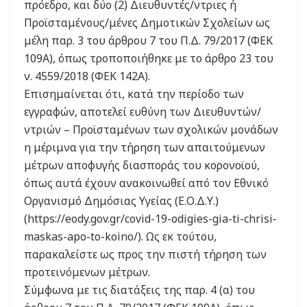
πρόεδρο, και δύο (2) Διευθυντές/ντριες ή
Προϊσταμένους/μένες Δημοτικών Σχολείων ως
μέλη παρ. 3 του άρθρου 7 του Π.Δ. 79/2017 (ΦΕΚ
109Α), όπως τροποποιήθηκε με το άρθρο 23 του
ν. 4559/2018 (ΦΕΚ 142Α).
Επισημαίνεται ότι, κατά την περίοδο των
εγγραφών, αποτελεί ευθύνη των Διευθυντών/
ντριών – Προϊσταμένων των σχολικών μονάδων
η μέριμνα για την τήρηση των απαιτούμενων
μέτρων αποφυγής διασποράς του κορονοϊού,
όπως αυτά έχουν ανακοινωθεί από τον Εθνικό
Οργανισμό Δημόσιας Υγείας (Ε.Ο.Δ.Υ.)
(https://eody.gov.gr/covid-19-odigies-gia-ti-chrisi-
maskas-apo-to-koino/). Ως εκ τούτου,
παρακαλείστε ως προς την πιστή τήρηση των
προτεινόμενων μέτρων.
Σύμφωνα με τις διατάξεις της παρ. 4 (α) του