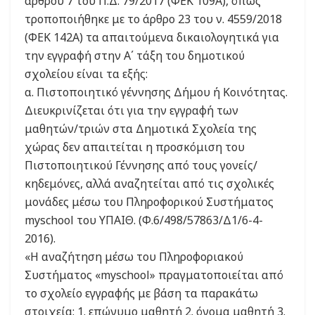
άρθρου 7 του Π.Δ. 79/2017 (ΦΕΚ 109Α), όπως
τροποποιήθηκε με το άρθρο 23 του ν. 4559/2018
(ΦΕΚ 142Α) τα απαιτούμενα δικαιολογητικά για
την εγγραφή στην Α΄ τάξη του δημοτικού
σχολείου είναι τα εξής:
α. Πιστοποιητικό γέννησης Δήμου ή Κοινότητας.
Διευκρινίζεται ότι για την εγγραφή των
μαθητών/τριών στα Δημοτικά Σχολεία της
χώρας δεν απαιτείται η προσκόμιση του
Πιστοποιητικού Γέννησης από τους γονείς/
κηδεμόνες, αλλά αναζητείται από τις σχολικές
μονάδες μέσω του Πληροφορικού Συστήματος
myschool του ΥΠΑΙΘ. (Φ.6/498/57863/Δ1/6-4-
2016).
«Η αναζήτηση μέσω του Πληροφοριακού
Συστήματος «myschool» πραγματοποιείται από
το σχολείο εγγραφής με βάση τα παρακάτω
στοιχεία: 1. επώνυμο μαθητή 2. όνομα μαθητή 3.