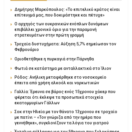
Δημήτρης Μαρκόπουλος: «Το επιτελικό κράτος είναι
επίτευγμά μας, που δοκιμάστηκε και πέτυχε»
Ο αρχηγός των ουκρανικών ενόπλων δυνάμεων
επιβάλλει χρονικό όριο για την παραμονή
στρατευμάτων στην πρώτη γραμμή
Τροχαία δυστυχήματα: Αύξηση 5,7% σημείωσαν τον
Φεβρουάριο
Οριοθετήθηκε η πυρκαγιά στην Πάρνηθα
Φωτιά σε κατάστημα με ανταλλακτικά στο Ίλιον
Ρόδος: Ανήλικη μεταφέρθηκε στο νοσοκομείο
έπειτα από χρήση αλκοόλ και ναρκωτικών
Γαλλία: Έρευνα σε βάρος ενός 15χρονου χάκερ που
φέρεται ότι έκλεψε τα προσωπικά στοιχεία
εκατομμυρίων Γάλλων
Σοκ στην Ηλεία με τον θάνατο 13χρονου σε τροχαίο
με πατίνι – «Τον γνώριζα από την ημέρα που
γεννήθηκε», συγκλονίζουν τα λόγια του γιατρού
Ένταλμα σύλληψης για τον 59χρονο που ξυλοκόπησε