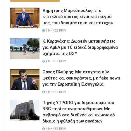
Δημήτρης Μαρκόπουλος: «Το
επιτελικό κράτος είναι επίτευγμά
μας, που δοκιμάστηκε και πέτυχε»
3 ΜΉΝΕΣ ΠΡΙΝ
Κ. Κυρανάκης: Δωρεάν μετακινήσεις
για ΑμΕΑ με 10 ειδικά διαμορφωμένα
οχήματα της ΟΣΥ
4 ΜΉΝΕΣ ΠΡΙΝ
Θάνος Πλεύρης: Με στοχοποιούν
ψεύτες και συκοφάντες, με fake news
για την Ευρωπαϊκή Εισαγγελία
4 ΜΉΝΕΣ ΠΡΙΝ
Πηγές ΥΠΡΟΠΟ για δημοσίευμα του
BBC περί επαναπροωθήσεων: Με
σεβασμό στο διεθνές και ενωσιακό
δίκαιο η φύλαξη των συνόρων
4 ΜΉΝΕΣ ΠΡΙΝ