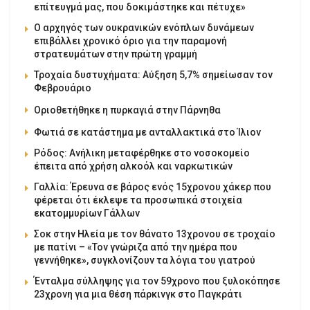
επίτευγμά μας, που δοκιμάστηκε και πέτυχε»
Ο αρχηγός των ουκρανικών ενόπλων δυνάμεων
επιβάλλει χρονικό όριο για την παραμονή
στρατευμάτων στην πρώτη γραμμή
Τροχαία δυστυχήματα: Αύξηση 5,7% σημείωσαν τον
Φεβρουάριο
Οριοθετήθηκε η πυρκαγιά στην Πάρνηθα
Φωτιά σε κατάστημα με ανταλλακτικά στο Ίλιον
Ρόδος: Ανήλικη μεταφέρθηκε στο νοσοκομείο
έπειτα από χρήση αλκοόλ και ναρκωτικών
Γαλλία: Έρευνα σε βάρος ενός 15χρονου χάκερ που
φέρεται ότι έκλεψε τα προσωπικά στοιχεία
εκατομμυρίων Γάλλων
Σοκ στην Ηλεία με τον θάνατο 13χρονου σε τροχαίο
με πατίνι – «Τον γνώριζα από την ημέρα που
γεννήθηκε», συγκλονίζουν τα λόγια του γιατρού
Ένταλμα σύλληψης για τον 59χρονο που ξυλοκόπησε
23χρονη για μια θέση πάρκινγκ στο Παγκράτι