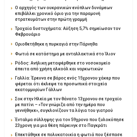
Ο αρχηγός των ουκρανικών ενόπλων δυνάμεων
επιβάλλει χρονικό όριο για την παραμονή
στρατευμάτων στην πρώτη γραμμή
Τροχαία δυστυχήματα: Αύξηση 5,7% σημείωσαν τον
Φεβρουάριο
Οριοθετήθηκε η πυρκαγιά στην Πάρνηθα
Φωτιά σε κατάστημα με ανταλλακτικά στο Ίλιον
Ρόδος: Ανήλικη μεταφέρθηκε στο νοσοκομείο
έπειτα από χρήση αλκοόλ και ναρκωτικών
Γαλλία: Έρευνα σε βάρος ενός 15χρονου χάκερ που
φέρεται ότι έκλεψε τα προσωπικά στοιχεία
εκατομμυρίων Γάλλων
Σοκ στην Ηλεία με τον θάνατο 13χρονου σε τροχαίο
με πατίνι – «Τον γνώριζα από την ημέρα που
γεννήθηκε», συγκλονίζουν τα λόγια του γιατρού
Ένταλμα σύλληψης για τον 59χρονο που ξυλοκόπησε
23χρονη για μια θέση πάρκινγκ στο Παγκράτι
Επεκτάθηκε σε πολυκατοικία η φωτιά που ξέσπασε