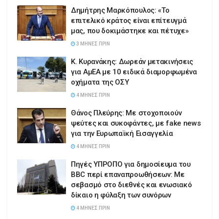
Δημήτρης Μαρκόπουλος: «Το
επιτελικό κράτος είναι επίτευγμά
μας, που δοκιμάστηκε και πέτυχε»
3 ΜΉΝΕΣ ΠΡΙΝ
Κ. Κυρανάκης: Δωρεάν μετακινήσεις
για ΑμΕΑ με 10 ειδικά διαμορφωμένα
οχήματα της ΟΣΥ
4 ΜΉΝΕΣ ΠΡΙΝ
Θάνος Πλεύρης: Με στοχοποιούν
ψεύτες και συκοφάντες, με fake news
για την Ευρωπαϊκή Εισαγγελία
4 ΜΉΝΕΣ ΠΡΙΝ
Πηγές ΥΠΡΟΠΟ για δημοσίευμα του
BBC περί επαναπροωθήσεων: Με
σεβασμό στο διεθνές και ενωσιακό
δίκαιο η φύλαξη των συνόρων
4 ΜΉΝΕΣ ΠΡΙΝ