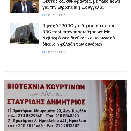
ψεύτες και συκοφάντες, με fake news
για την Ευρωπαϊκή Εισαγγελία
4 ΜΉΝΕΣ ΠΡΙΝ
Πηγές ΥΠΡΟΠΟ για δημοσίευμα του
BBC περί επαναπροωθήσεων: Με
σεβασμό στο διεθνές και ενωσιακό
δίκαιο η φύλαξη των συνόρων
4 ΜΉΝΕΣ ΠΡΙΝ