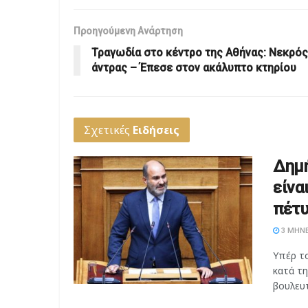
Προηγούμενη Ανάρτηση
Τραγωδία στο κέντρο της Αθήνας: Νεκρός
άντρας – Έπεσε στον ακάλυπτο κτηρίου
Σχετικές
Ειδήσεις
Δημή
είνα
πέτυ
3 ΜΉΝΕ
Υπέρ τ
κατά τ
βουλευτ