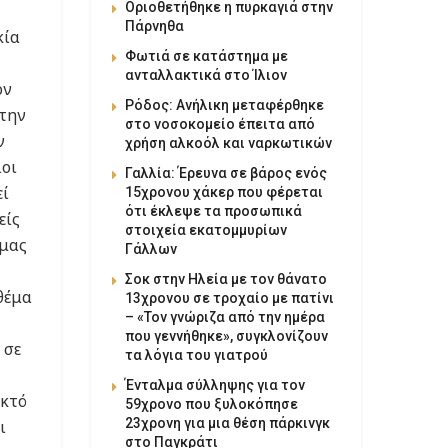
Οριοθετήθηκε η πυρκαγιά στην
Πάρνηθα
κία
Φωτιά σε κατάστημα με
ανταλλακτικά στο Ίλιον
ον
Ρόδος: Ανήλικη μεταφέρθηκε
 την
στο νοσοκομείο έπειτα από
ν
χρήση αλκοόλ και ναρκωτικών
ιοι
Γαλλία: Έρευνα σε βάρος ενός
εί
15χρονου χάκερ που φέρεται
ότι έκλεψε τα προσωπικά
είς
στοιχεία εκατομμυρίων
 μας
Γάλλων
Σοκ στην Ηλεία με τον θάνατο
θέμα
13χρονου σε τροχαίο με πατίνι
– «Τον γνώριζα από την ημέρα
που γεννήθηκε», συγκλονίζουν
 σε
τα λόγια του γιατρού
Ένταλμα σύλληψης για τον
ικτό
59χρονο που ξυλοκόπησε
23χρονη για μια θέση πάρκινγκ
ι
στο Παγκράτι