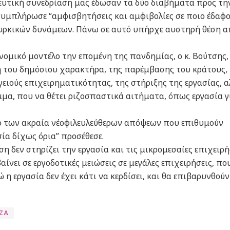
ευτική συνεδρίαση μας έδωσαν τα δύο διαβήματα προς τη
συμπλήρωσε “αμφισβητήσεις και αμφιβολίες σε ποιο έδαφ
ουρκικών δυνάμεων. Πάνω σε αυτό υπήρχε αυστηρή θέση α
νομικό μοντέλο την επομένη της πανδημίας, ο κ. Βούτσης,
η του δημόσιου χαρακτήρα, της παρέμβασης του κράτους,
γειούς επιχειρηματικότητας, της στήριξης της εργασίας, α
μα, που να θέτει ριζοσπαστικά αιτήματα, όπως εργασία γ
έρ των ακραία νέοφιλευλεύθερων απόψεων που επιθυμούν
σία δίχως όρια” προσέθεσε.
η δεν στηρίζει την εργασία και τις μικρομεσαίες επιχειρή
ίνει σε εργοδοτικές μειώσεις σε μεγάλες επιχειρήσεις, πο
 η εργασία δεν έχει κάτι να κερδίσει, και θα επιβαρυνθούν
ΙΖΑ