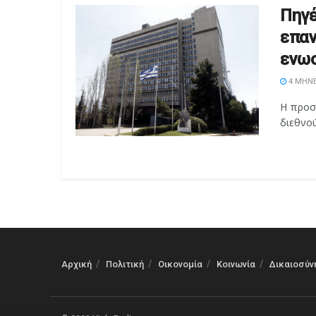
Πηγέ
επαν
ενωσ
4 ΜΉΝΕ
Η προσ
διεθνού
Αρχική
Πολιτική
Οικονομία
Κοινωνία
Δικαιοσύν