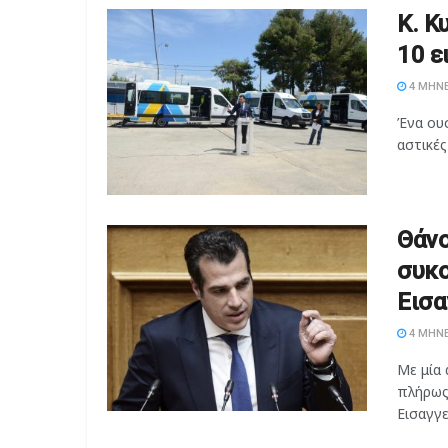
Κ. Κ
10 ε
4 ΜΉΝΕ
Ένα ουσ
αστικές
Θάνο
συκο
Εισα
4 ΜΉΝΕ
Με μία 
πλήρως
Εισαγγελ