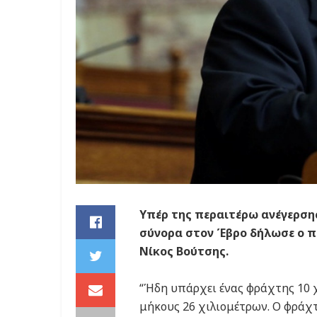
Υπέρ της περαιτέρω ανέγερση
σύνορα στον Έβρο δήλωσε ο π
Νίκος Βούτσης.
“Ήδη υπάρχει ένας φράχτης 10 
μήκους 26 χιλιομέτρων. Ο φράχτ