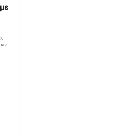
 με
ες
ων...