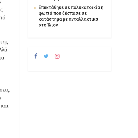
ν
Επεκτάθηκε σε πολυκατοικία η
ος
φωτιά που ξέσπασε σε
πό
κατάστημα με ανταλλακτικά
στο Ίλιον
 της
λλά
ια
σεις,
υ
 και