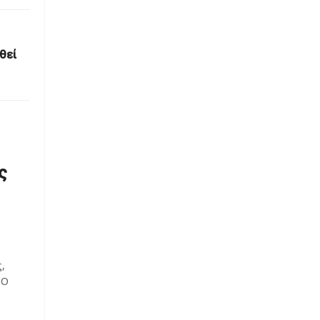
θεί
ς
,
 Ο