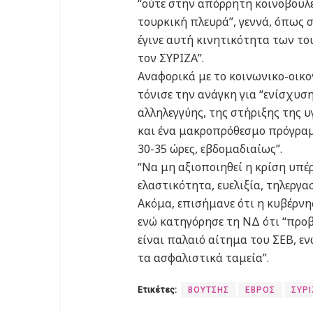
“ούτε στην απόρρητη κοινοβουλ
τουρκική πλευρά”, γεννά, όπως 
έγινε αυτή κινητικότητα των τ
τον ΣΥΡΙΖΑ”.
Αναφορικά με το κοινωνικο-οικο
τόνισε την ανάγκη για “ενίσχυσ
αλληλεγγύης, της στήριξης της υ
και ένα μακροπρόθεσμο πρόγραμ
30-35 ώρες, εβδομαδιαίως”.
“Να μη αξιοποιηθεί η κρίση υπ
ελαστικότητα, ευελιξία, τηλεργα
Ακόμα, επισήμανε ότι η κυβέρνησ
ενώ κατηγόρησε τη ΝΔ ότι “προβα
είναι παλαιό αίτημα του ΣΕΒ, ενώ
τα ασφαλιστικά ταμεία”.
Ετικέτες:
ΒΟΥΤΣΗΣ
ΕΒΡΟΣ
ΣΥΡ