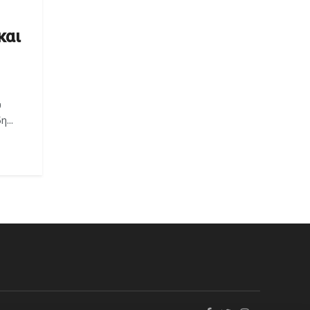
και
υ
...