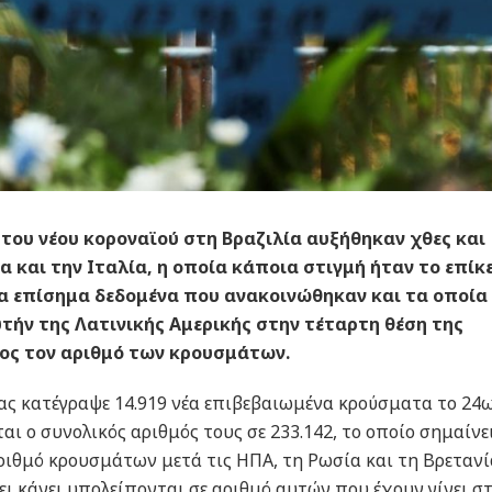
του νέου κοροναϊού στη Βραζιλία αυξήθηκαν χθες και
α και την Ιταλία, η οποία κάποια στιγμή ήταν το επίκ
α επίσημα δεδομένα που ανακοινώθηκαν και τα οποία
τήν της Λατινικής Αμερικής στην τέταρτη θέση της
ος τον αριθμό των κρουσμάτων.
ίας κατέγραψε 14.919 νέα επιβεβαιωμένα κρούσματα το 24
αι ο συνολικός αριθμός τους σε 233.142, το οποίο σημαίνει
αριθμό κρουσμάτων μετά τις ΗΠΑ, τη Ρωσία και τη Βρετανί
ει κάνει υπολείπονται σε αριθμό αυτών που έχουν γίνει στ