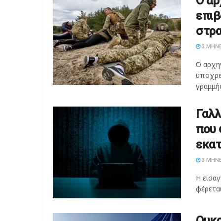
Ο αρ
επιβ
στρα
3 ΜΉΝΕ
Ο αρχη
υποχρε
γραμμής
Γαλλ
που 
εκα
3 ΜΉΝΕ
Η εισαγ
φέρεται
Ουκρ