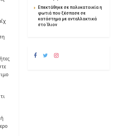
Επεκτάθηκε σε πολυκατοικία η
φωτιά που ξέσπασε σε
κατάστημα με ανταλλακτικά
αΐχ
στο Ίλιον
ση
ήτες
στε
σιμο
τι
κή
ερο