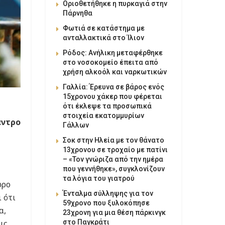
Οριοθετήθηκε η πυρκαγιά στην
Πάρνηθα
Φωτιά σε κατάστημα με
ανταλλακτικά στο Ίλιον
Ρόδος: Ανήλικη μεταφέρθηκε
στο νοσοκομείο έπειτα από
χρήση αλκοόλ και ναρκωτικών
Γαλλία: Έρευνα σε βάρος ενός
15χρονου χάκερ που φέρεται
ότι έκλεψε τα προσωπικά
στοιχεία εκατομμυρίων
εντρο
Γάλλων
Σοκ στην Ηλεία με τον θάνατο
13χρονου σε τροχαίο με πατίνι
– «Τον γνώριζα από την ημέρα
που γεννήθηκε», συγκλονίζουν
τα λόγια του γιατρού
ωρο
Ένταλμα σύλληψης για τον
 ότι
59χρονο που ξυλοκόπησε
α,
23χρονη για μια θέση πάρκινγκ
ις
στο Παγκράτι