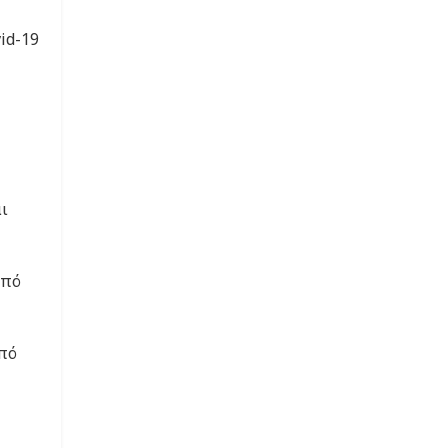
id-19
ι
από
από