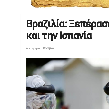
Βραζιλία: Ξεπέρασ
και την Ισπανία
6 έτη πριν
Κόσμος