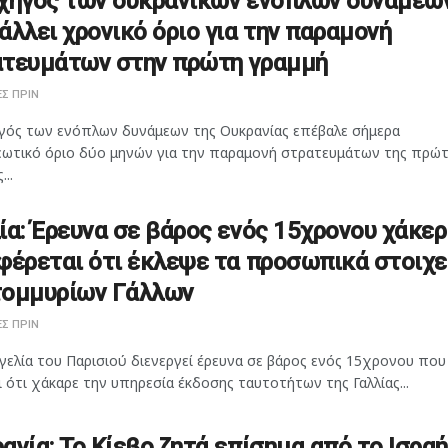
χηγός των ουκρανικών ενόπλων δυνάμεω
άλλει χρονικό όριο για την παραμονή
τευμάτων στην πρώτη γραμμή
Σ ΠΡΙΝ
γός των ενόπλων δυνάμεων της Ουκρανίας επέβαλε σήμερα
ωτικό όριο δύο μηνών για την παραμονή στρατευμάτων της πρώ
...
ία: Έρευνα σε βάρος ενός 15χρονου χάκερ
φέρεται ότι έκλεψε τα προσωπικά στοιχε
τομμυρίων Γάλλων
Σ ΠΡΙΝ
γελία του Παρισιού διενεργεί έρευνα σε βάρος ενός 15χρονου που
 ότι χάκαρε την υπηρεσία έκδοσης ταυτοτήτων της Γαλλίας...
ανία: Το Κίεβο ζητά επίσημα από το Ισρα