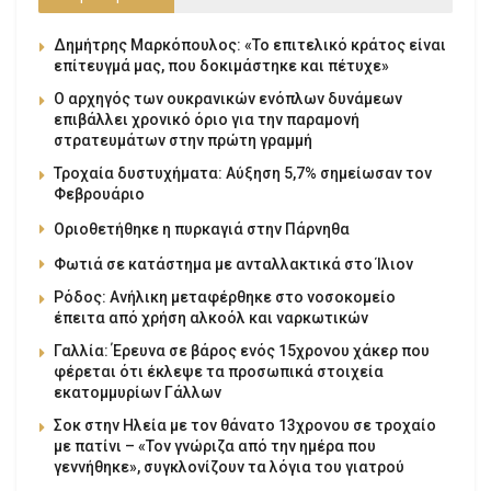
Δημήτρης Μαρκόπουλος: «Το επιτελικό κράτος είναι
επίτευγμά μας, που δοκιμάστηκε και πέτυχε»
Ο αρχηγός των ουκρανικών ενόπλων δυνάμεων
επιβάλλει χρονικό όριο για την παραμονή
στρατευμάτων στην πρώτη γραμμή
Τροχαία δυστυχήματα: Αύξηση 5,7% σημείωσαν τον
Φεβρουάριο
Οριοθετήθηκε η πυρκαγιά στην Πάρνηθα
Φωτιά σε κατάστημα με ανταλλακτικά στο Ίλιον
Ρόδος: Ανήλικη μεταφέρθηκε στο νοσοκομείο
έπειτα από χρήση αλκοόλ και ναρκωτικών
Γαλλία: Έρευνα σε βάρος ενός 15χρονου χάκερ που
φέρεται ότι έκλεψε τα προσωπικά στοιχεία
εκατομμυρίων Γάλλων
Σοκ στην Ηλεία με τον θάνατο 13χρονου σε τροχαίο
με πατίνι – «Τον γνώριζα από την ημέρα που
γεννήθηκε», συγκλονίζουν τα λόγια του γιατρού