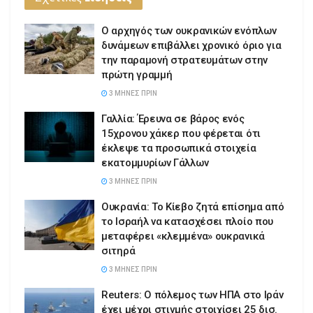
Ο αρχηγός των ουκρανικών ενόπλων
δυνάμεων επιβάλλει χρονικό όριο για
την παραμονή στρατευμάτων στην
πρώτη γραμμή
3 ΜΉΝΕΣ ΠΡΙΝ
Γαλλία: Έρευνα σε βάρος ενός
15χρονου χάκερ που φέρεται ότι
έκλεψε τα προσωπικά στοιχεία
εκατομμυρίων Γάλλων
3 ΜΉΝΕΣ ΠΡΙΝ
Ουκρανία: Το Κίεβο ζητά επίσημα από
το Ισραήλ να κατασχέσει πλοίο που
μεταφέρει «κλεμμένα» ουκρανικά
σιτηρά
3 ΜΉΝΕΣ ΠΡΙΝ
Reuters: Ο πόλεμος των ΗΠΑ στο Ιράν
έχει μέχρι στιγμής στοιχίσει 25 δισ.