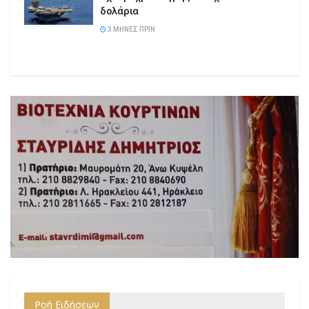
δολάρια
3 ΜΉΝΕΣ ΠΡΙΝ
Ροή Ειδήσεων