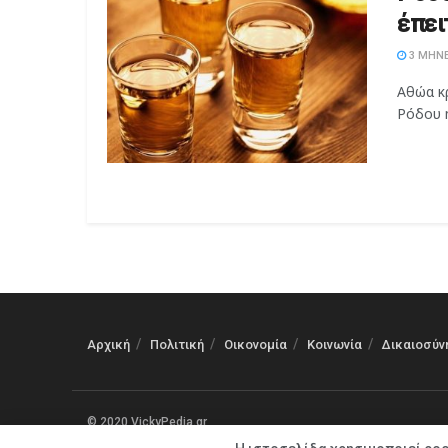
έπει
3 ΜΉΝΕ
Αθώα κ
Ρόδου η
Αρχική
Πολιτική
Οικονομία
Κοινωνία
Δικαιοσύν
© 2020 VickyPedia.gr