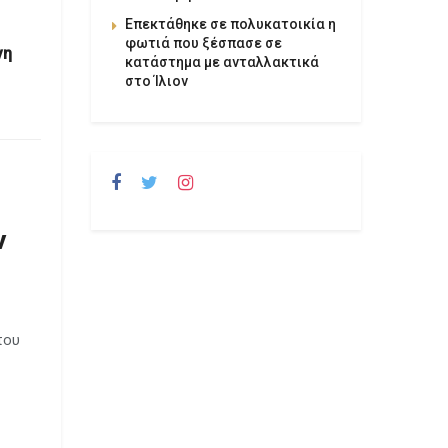
Επεκτάθηκε σε πολυκατοικία η
φωτιά που ξέσπασε σε
νη
κατάστημα με ανταλλακτικά
στο Ίλιον
ν
που