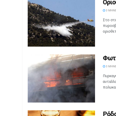
Οριο
3 ΜΉΝΕ
Στο στ
πυροσβ
οριοθετ
Φωτι
3 ΜΉΝΕ
Πυρκαγ
ανταλλα
πολυκατ
Ρόδο