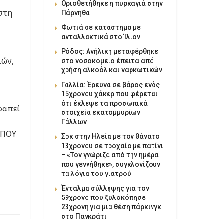
Οριοθετήθηκε η πυρκαγιά στην
 στη
Πάρνηθα
Φωτιά σε κατάστημα με
ανταλλακτικά στο Ίλιον
Ρόδος: Ανήλικη μεταφέρθηκε
ιών,
στο νοσοκομείο έπειτα από
χρήση αλκοόλ και ναρκωτικών
Γαλλία: Έρευνα σε βάρος ενός
15χρονου χάκερ που φέρεται
ότι έκλεψε τα προσωπικά
ραπεί
στοιχεία εκατομμυρίων
Γάλλων
 ΠΟΥ
Σοκ στην Ηλεία με τον θάνατο
13χρονου σε τροχαίο με πατίνι
– «Τον γνώριζα από την ημέρα
που γεννήθηκε», συγκλονίζουν
τα λόγια του γιατρού
Ένταλμα σύλληψης για τον
59χρονο που ξυλοκόπησε
23χρονη για μια θέση πάρκινγκ
στο Παγκράτι