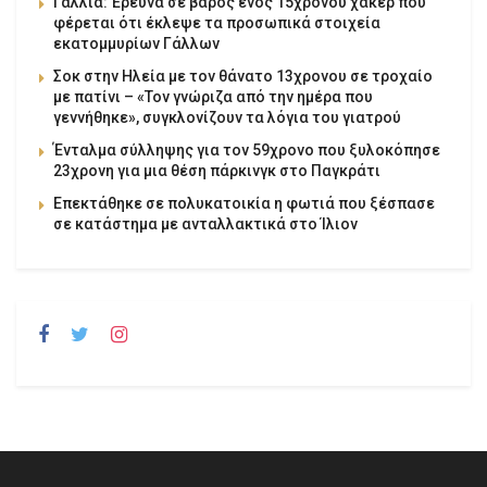
Γαλλία: Έρευνα σε βάρος ενός 15χρονου χάκερ που
φέρεται ότι έκλεψε τα προσωπικά στοιχεία
εκατομμυρίων Γάλλων
Σοκ στην Ηλεία με τον θάνατο 13χρονου σε τροχαίο
με πατίνι – «Τον γνώριζα από την ημέρα που
γεννήθηκε», συγκλονίζουν τα λόγια του γιατρού
Ένταλμα σύλληψης για τον 59χρονο που ξυλοκόπησε
23χρονη για μια θέση πάρκινγκ στο Παγκράτι
Επεκτάθηκε σε πολυκατοικία η φωτιά που ξέσπασε
σε κατάστημα με ανταλλακτικά στο Ίλιον