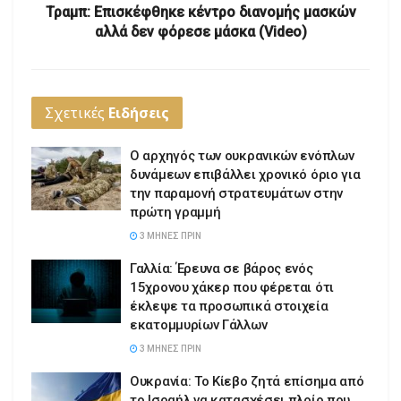
Τραμπ: Επισκέφθηκε κέντρο διανομής μασκών
αλλά δεν φόρεσε μάσκα (Video)
Σχετικές
Ειδήσεις
Ο αρχηγός των ουκρανικών ενόπλων
δυνάμεων επιβάλλει χρονικό όριο για
την παραμονή στρατευμάτων στην
πρώτη γραμμή
3 ΜΉΝΕΣ ΠΡΙΝ
Γαλλία: Έρευνα σε βάρος ενός
15χρονου χάκερ που φέρεται ότι
έκλεψε τα προσωπικά στοιχεία
εκατομμυρίων Γάλλων
3 ΜΉΝΕΣ ΠΡΙΝ
Ουκρανία: Το Κίεβο ζητά επίσημα από
το Ισραήλ να κατασχέσει πλοίο που