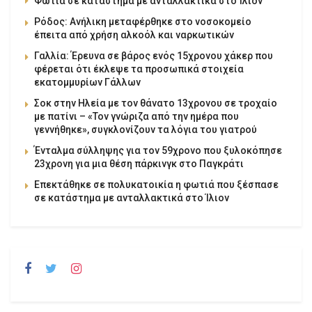
Φωτιά σε κατάστημα με ανταλλακτικά στο Ίλιον
Ρόδος: Ανήλικη μεταφέρθηκε στο νοσοκομείο
έπειτα από χρήση αλκοόλ και ναρκωτικών
Γαλλία: Έρευνα σε βάρος ενός 15χρονου χάκερ που
φέρεται ότι έκλεψε τα προσωπικά στοιχεία
εκατομμυρίων Γάλλων
Σοκ στην Ηλεία με τον θάνατο 13χρονου σε τροχαίο
με πατίνι – «Τον γνώριζα από την ημέρα που
γεννήθηκε», συγκλονίζουν τα λόγια του γιατρού
Ένταλμα σύλληψης για τον 59χρονο που ξυλοκόπησε
23χρονη για μια θέση πάρκινγκ στο Παγκράτι
Επεκτάθηκε σε πολυκατοικία η φωτιά που ξέσπασε
σε κατάστημα με ανταλλακτικά στο Ίλιον