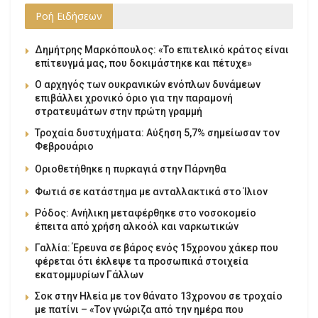
Ροή Ειδήσεων
Δημήτρης Μαρκόπουλος: «Το επιτελικό κράτος είναι
επίτευγμά μας, που δοκιμάστηκε και πέτυχε»
Ο αρχηγός των ουκρανικών ενόπλων δυνάμεων
επιβάλλει χρονικό όριο για την παραμονή
στρατευμάτων στην πρώτη γραμμή
Τροχαία δυστυχήματα: Αύξηση 5,7% σημείωσαν τον
Φεβρουάριο
Οριοθετήθηκε η πυρκαγιά στην Πάρνηθα
Φωτιά σε κατάστημα με ανταλλακτικά στο Ίλιον
Ρόδος: Ανήλικη μεταφέρθηκε στο νοσοκομείο
έπειτα από χρήση αλκοόλ και ναρκωτικών
Γαλλία: Έρευνα σε βάρος ενός 15χρονου χάκερ που
φέρεται ότι έκλεψε τα προσωπικά στοιχεία
εκατομμυρίων Γάλλων
Σοκ στην Ηλεία με τον θάνατο 13χρονου σε τροχαίο
με πατίνι – «Τον γνώριζα από την ημέρα που