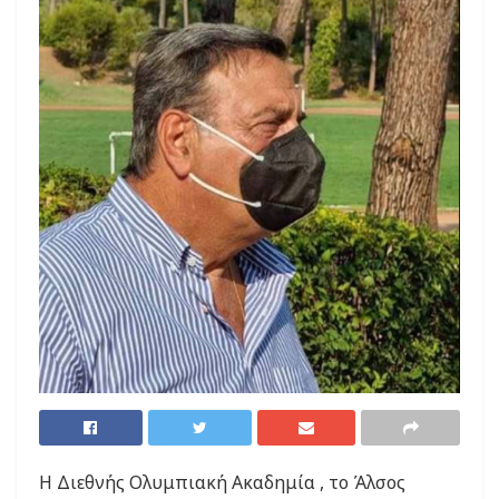
Η Διεθνής Ολυμπιακή Ακαδημία , το Άλσος