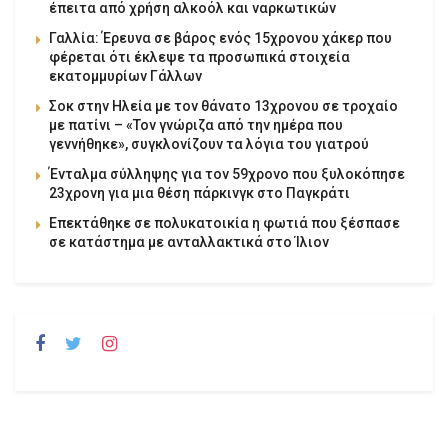
έπειτα από χρήση αλκοόλ και ναρκωτικών
Γαλλία: Έρευνα σε βάρος ενός 15χρονου χάκερ που
φέρεται ότι έκλεψε τα προσωπικά στοιχεία
εκατομμυρίων Γάλλων
Σοκ στην Ηλεία με τον θάνατο 13χρονου σε τροχαίο
με πατίνι – «Τον γνώριζα από την ημέρα που
γεννήθηκε», συγκλονίζουν τα λόγια του γιατρού
Ένταλμα σύλληψης για τον 59χρονο που ξυλοκόπησε
23χρονη για μια θέση πάρκινγκ στο Παγκράτι
Επεκτάθηκε σε πολυκατοικία η φωτιά που ξέσπασε
σε κατάστημα με ανταλλακτικά στο Ίλιον