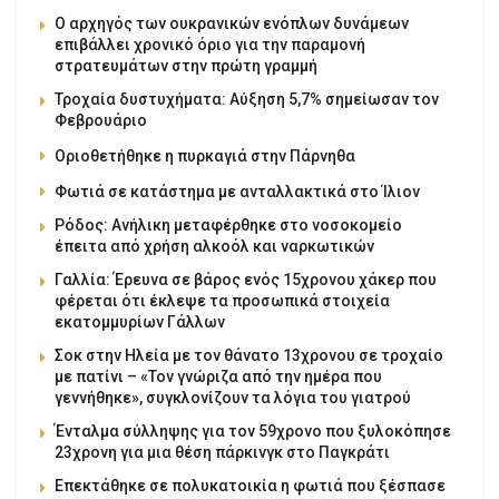
Ο αρχηγός των ουκρανικών ενόπλων δυνάμεων
επιβάλλει χρονικό όριο για την παραμονή
στρατευμάτων στην πρώτη γραμμή
Τροχαία δυστυχήματα: Αύξηση 5,7% σημείωσαν τον
Φεβρουάριο
Οριοθετήθηκε η πυρκαγιά στην Πάρνηθα
Φωτιά σε κατάστημα με ανταλλακτικά στο Ίλιον
Ρόδος: Ανήλικη μεταφέρθηκε στο νοσοκομείο
έπειτα από χρήση αλκοόλ και ναρκωτικών
Γαλλία: Έρευνα σε βάρος ενός 15χρονου χάκερ που
φέρεται ότι έκλεψε τα προσωπικά στοιχεία
εκατομμυρίων Γάλλων
Σοκ στην Ηλεία με τον θάνατο 13χρονου σε τροχαίο
με πατίνι – «Τον γνώριζα από την ημέρα που
γεννήθηκε», συγκλονίζουν τα λόγια του γιατρού
Ένταλμα σύλληψης για τον 59χρονο που ξυλοκόπησε
23χρονη για μια θέση πάρκινγκ στο Παγκράτι
Επεκτάθηκε σε πολυκατοικία η φωτιά που ξέσπασε