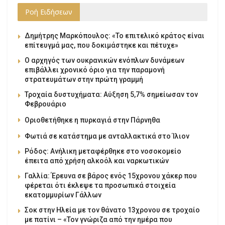
Ροή Ειδήσεων
Δημήτρης Μαρκόπουλος: «Το επιτελικό κράτος είναι
επίτευγμά μας, που δοκιμάστηκε και πέτυχε»
Ο αρχηγός των ουκρανικών ενόπλων δυνάμεων
επιβάλλει χρονικό όριο για την παραμονή
στρατευμάτων στην πρώτη γραμμή
Τροχαία δυστυχήματα: Αύξηση 5,7% σημείωσαν τον
Φεβρουάριο
Οριοθετήθηκε η πυρκαγιά στην Πάρνηθα
Φωτιά σε κατάστημα με ανταλλακτικά στο Ίλιον
Ρόδος: Ανήλικη μεταφέρθηκε στο νοσοκομείο
έπειτα από χρήση αλκοόλ και ναρκωτικών
Γαλλία: Έρευνα σε βάρος ενός 15χρονου χάκερ που
φέρεται ότι έκλεψε τα προσωπικά στοιχεία
εκατομμυρίων Γάλλων
Σοκ στην Ηλεία με τον θάνατο 13χρονου σε τροχαίο
με πατίνι – «Τον γνώριζα από την ημέρα που