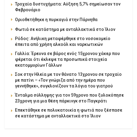
Τροχαία δυστυχήματα: Αύξηση 5,7% σημείωσαν τον
Φεβρουάριο
Οριοθετήθηκε η πυρκαγιά στην Πάρνηθα
Φωτιά σε κατάστημα με ανταλλακτικά στο Ίλιον
Ρόδος: Ανήλικη μεταφέρθηκε στο νοσοκομείο
έπειτα από χρήση αλκοόλ και ναρκωτικών
Γαλλία: Έρευνα σε βάρος ενός 15χρονου χάκερ που
φέρεται ότι έκλεψε τα προσωπικά στοιχεία
εκατομμυρίων Γάλλων
Σοκ στην Ηλεία με τον θάνατο 13χρονου σε τροχαίο
με πατίνι – «Τον γνώριζα από την ημέρα που
γεννήθηκε», συγκλονίζουν τα λόγια του γιατρού
Ένταλμα σύλληψης για τον 59χρονο που ξυλοκόπησε
23χρονη για μια θέση πάρκινγκ στο Παγκράτι
Επεκτάθηκε σε πολυκατοικία η φωτιά που ξέσπασε
σε κατάστημα με ανταλλακτικά στο Ίλιον