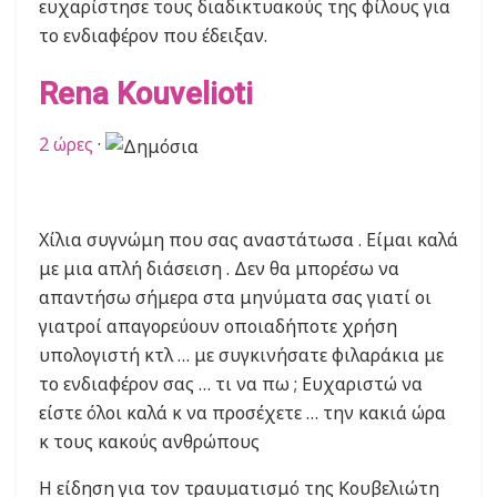
ευχαρίστησε τους διαδικτυακούς της φίλους για
το ενδιαφέρον που έδειξαν.
Rena Kouvelioti
2 ώρες
·
Χίλια συγνώμη που σας αναστάτωσα . Είμαι καλά
με μια απλή διάσειση . Δεν θα μπορέσω να
απαντήσω σήμερα στα μηνύματα σας γιατί οι
γιατροί απαγορεύουν οποιαδήποτε χρήση
υπολογιστή κτλ … με συγκινήσατε φιλαράκια με
το ενδιαφέρον σας … τι να πω ; Ευχαριστώ να
είστε όλοι καλά κ να προσέχετε … την κακιά ώρα
κ τους κακούς ανθρώπους
Η είδηση για τον τραυματισμό της Κουβελιώτη