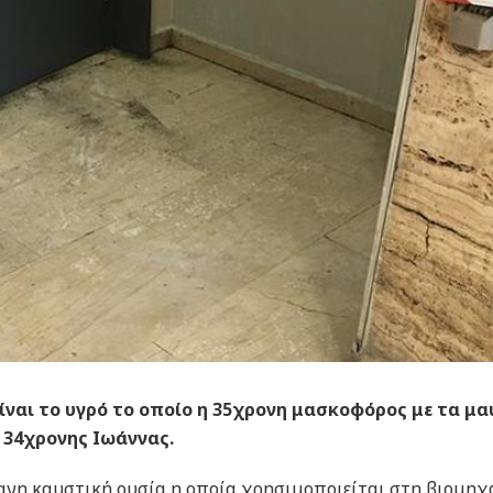
είναι το υγρό το οποίο η 35χρονη μασκοφόρος με τα μ
 34χρονης Ιωάννας.
γανη καυστική ουσία η οποία χρησιμοποιείται στη βιομηχ