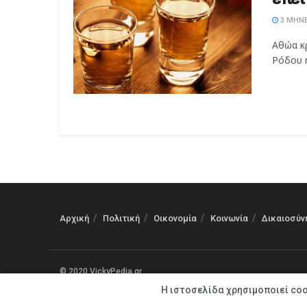
3 ΜΉΝΕ
Αθώα κ
Ρόδου η
Αρχική
Πολιτική
Οικονομία
Κοινωνία
Δικαιοσύν
© 2020 VickyPedia.gr
Η ιστοσελίδα χρησιμοποιεί coo