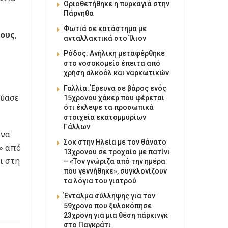
Οριοθετήθηκε η πυρκαγιά στην
Πάρνηθα
Φωτιά σε κατάστημα με
τους
,
ανταλλακτικά στο Ίλιον
Ρόδος: Ανήλικη μεταφέρθηκε
στο νοσοκομείο έπειτα από
χρήση αλκοόλ και ναρκωτικών
Γαλλία: Έρευνα σε βάρος ενός
εύασε
15χρονου χάκερ που φέρεται
ότι έκλεψε τα προσωπικά
στοιχεία εκατομμυρίων
Γάλλων
 να
Σοκ στην Ηλεία με τον θάνατο
» από
13χρονου σε τροχαίο με πατίνι
ι στη
– «Τον γνώριζα από την ημέρα
που γεννήθηκε», συγκλονίζουν
τα λόγια του γιατρού
Ένταλμα σύλληψης για τον
59χρονο που ξυλοκόπησε
23χρονη για μια θέση πάρκινγκ
στο Παγκράτι