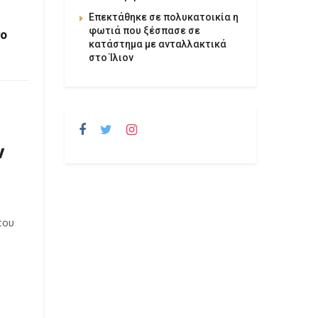
Επεκτάθηκε σε πολυκατοικία η
φωτιά που ξέσπασε σε
το
κατάστημα με ανταλλακτικά
στο Ίλιον
ν
που