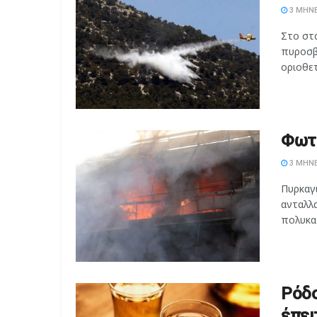
3 ΜΉΝΕ
Στο στ
πυροσβ
οριοθετ
Φωτι
3 ΜΉΝΕ
Πυρκαγ
ανταλλα
πολυκατ
Ρόδο
έπει