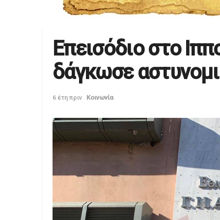
Επεισόδιο στο Ιππ
δάγκωσε αστυνομ
6 έτη πριν
Κοινωνία