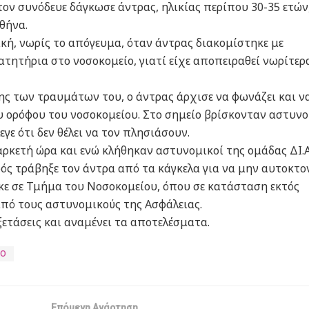
ον συνόδευε δάγκωσε άντρας, ηλικίας περίπου 30-35 ετών
θήνα.
ακή, νωρίς το απόγευμα, όταν άντρας διακομίστηκε με
τητήρια στο νοσοκομείο, γιατί είχε αποπειραθεί νωρίτερ
ης των τραυμάτων του, ο άντρας άρχισε να φωνάζει και ν
ου ορόφου του νοσοκομείου. Στο σημείο βρίσκονταν αστυνο
εγε ότι δεν θέλει να τον πλησιάσουν.
ρκετή ώρα και ενώ κλήθηκαν αστυνομικοί της ομάδας ΔΙ.Α
τρός τράβηξε τον άντρα από τα κάγκελα για να μην αυτοκτο
κε σε Τμήμα του Νοσοκομείου, όπου σε κατάσταση εκτός
από τους αστυνομικούς της Ασφάλειας.
ετάσεις και αναμένει τα αποτελέσματα.
ΙΟ
Επόμενη Ανάρτηση