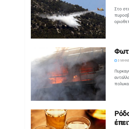
Στο στ
πυροσβ
οριοθετ
Φωτι
3 ΜΉΝΕ
Πυρκαγ
ανταλλα
πολυκατ
Ρόδο
έπει