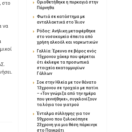
Οριοθετήθηκε η πυρκαγιά στην
, στο
Πάρνηθα
Φωτιά σε κατάστημα με
ανταλλακτικά στο Ίλιον
α να
Ρόδος: Ανήλικη μεταφέρθηκε
στο νοσοκομείο έπειτα από
α
χρήση αλκοόλ και ναρκωτικών
μικοί
Γαλλία: Έρευνα σε βάρος ενός
15χρονου χάκερ που φέρεται
ότι έκλεψε τα προσωπικά
Σ.
στοιχεία εκατομμυρίων
νήσει.
Γάλλων
Σοκ στην Ηλεία με τον θάνατο
13χρονου σε τροχαίο με πατίνι
– «Τον γνώριζα από την ημέρα
που γεννήθηκε», συγκλονίζουν
τα λόγια του γιατρού
Ένταλμα σύλληψης για τον
59χρονο που ξυλοκόπησε
23χρονη για μια θέση πάρκινγκ
στο Παγκράτι