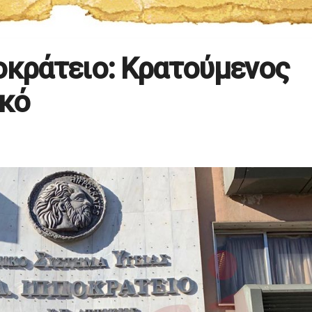
οκράτειο: Κρατούμενος
ικό