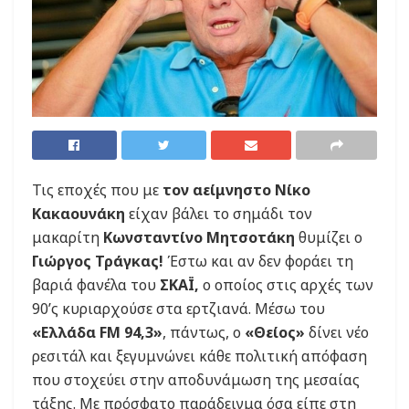
Τις εποχές που με
τον αείμνηστο Νίκο
Κακαουνάκη
είχαν βάλει το σημάδι τον
μακαρίτη
Κωνσταντίνο Μητσοτάκη
θυμίζει ο
Γιώργος Τράγκας!
Έστω και αν δεν φοράει τη
βαριά φανέλα του
ΣΚΑΪ,
ο οποίος στις αρχές των
90’ς κυριαρχούσε στα ερτζιανά. Μέσω του
«Ελλάδα FM 94,3»
, πάντως, ο
«Θείος»
δίνει νέο
ρεσιτάλ και ξεγυμνώνει κάθε πολιτική απόφαση
που στοχεύει στην αποδυνάμωση της μεσαίας
τάξης. Με πρόσφατο παράδειγμα όσα είπε στη