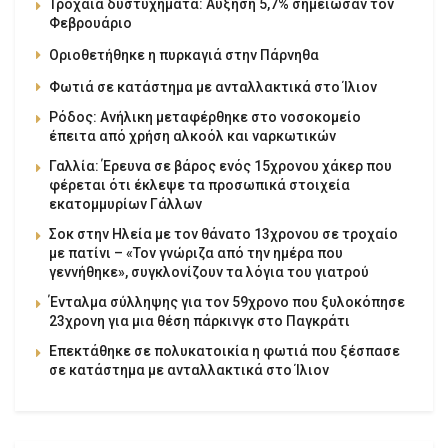
Τροχαία δυστυχήματα: Αύξηση 5,7% σημείωσαν τον
Φεβρουάριο
Οριοθετήθηκε η πυρκαγιά στην Πάρνηθα
Φωτιά σε κατάστημα με ανταλλακτικά στο Ίλιον
Ρόδος: Ανήλικη μεταφέρθηκε στο νοσοκομείο
έπειτα από χρήση αλκοόλ και ναρκωτικών
Γαλλία: Έρευνα σε βάρος ενός 15χρονου χάκερ που
φέρεται ότι έκλεψε τα προσωπικά στοιχεία
εκατομμυρίων Γάλλων
Σοκ στην Ηλεία με τον θάνατο 13χρονου σε τροχαίο
με πατίνι – «Τον γνώριζα από την ημέρα που
γεννήθηκε», συγκλονίζουν τα λόγια του γιατρού
Ένταλμα σύλληψης για τον 59χρονο που ξυλοκόπησε
23χρονη για μια θέση πάρκινγκ στο Παγκράτι
Επεκτάθηκε σε πολυκατοικία η φωτιά που ξέσπασε
σε κατάστημα με ανταλλακτικά στο Ίλιον