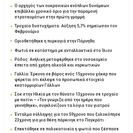
Ο αρχηγός των ουκρανικών ενόπλων δυνάμεων
επιβάλλει χρονικό όριο για την παραμονή
στρατευμάτων στην πρώτη γραμμή
Τροχαία δυστυχήματα: Αύξηση 5,7% σημείωσαν τον
Φεβρουάριο
Οριοθετήθηκε η πυρκαγιά στην Πάρνηθα
Φωτιά σε κατάστημα με ανταλλακτικά στο Ίλιον
Ρόδος: Ανήλικη μεταφέρθηκε στο νοσοκομείο
έπειτα από χρήση αλκοόλ και ναρκωτικών
Γαλλία: Έρευνα σε βάρος ενός 15χρονου χάκερ που
φέρεται ότι έκλεψε τα προσωπικά στοιχεία
εκατομμυρίων Γάλλων
Σοκ στην Ηλεία με τον θάνατο 13χρονου σε τροχαίο
με πατίνι – «Τον γνώριζα από την ημέρα που
γεννήθηκε», συγκλονίζουν τα λόγια του γιατρού
Ένταλμα σύλληψης για τον 59χρονο που ξυλοκόπησε
23χρονη για μια θέση πάρκινγκ στο Παγκράτι
Επεκτάθηκε σε πολυκατοικία η φωτιά που ξέσπασε