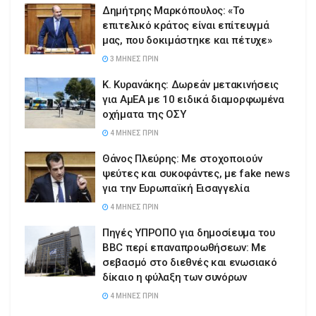
Δημήτρης Μαρκόπουλος: «Το
επιτελικό κράτος είναι επίτευγμά
μας, που δοκιμάστηκε και πέτυχε»
3 ΜΉΝΕΣ ΠΡΙΝ
Κ. Κυρανάκης: Δωρεάν μετακινήσεις
για ΑμΕΑ με 10 ειδικά διαμορφωμένα
οχήματα της ΟΣΥ
4 ΜΉΝΕΣ ΠΡΙΝ
Θάνος Πλεύρης: Με στοχοποιούν
ψεύτες και συκοφάντες, με fake news
για την Ευρωπαϊκή Εισαγγελία
4 ΜΉΝΕΣ ΠΡΙΝ
Πηγές ΥΠΡΟΠΟ για δημοσίευμα του
BBC περί επαναπροωθήσεων: Με
σεβασμό στο διεθνές και ενωσιακό
δίκαιο η φύλαξη των συνόρων
4 ΜΉΝΕΣ ΠΡΙΝ