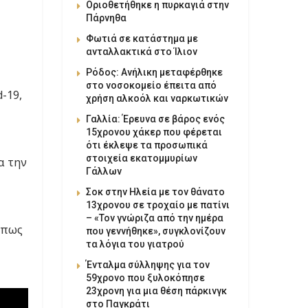
Οριοθετήθηκε η πυρκαγιά στην
Πάρνηθα
Φωτιά σε κατάστημα με
ανταλλακτικά στο Ίλιον
Ρόδος: Ανήλικη μεταφέρθηκε
στο νοσοκομείο έπειτα από
-19,
χρήση αλκοόλ και ναρκωτικών
Γαλλία: Έρευνα σε βάρος ενός
15χρονου χάκερ που φέρεται
ότι έκλεψε τα προσωπικά
στοιχεία εκατομμυρίων
α την
Γάλλων
Σοκ στην Ηλεία με τον θάνατο
13χρονου σε τροχαίο με πατίνι
– «Τον γνώριζα από την ημέρα
πως
που γεννήθηκε», συγκλονίζουν
τα λόγια του γιατρού
Ένταλμα σύλληψης για τον
59χρονο που ξυλοκόπησε
23χρονη για μια θέση πάρκινγκ
στο Παγκράτι