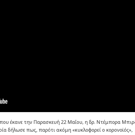
που έκανε την Παρασκευή 22 Μαΐου, η δρ. Ντέμπορα Μπιρξ
οποία δήλωσε πως, παρότι ακόμη «κυκλοφορεί ο κορονοϊός»,