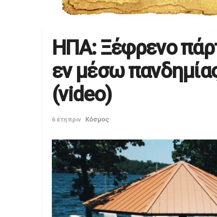
ΗΠΑ: Ξέφρενο πάρτ
εν μέσω πανδημίας
(video)
6 έτη πριν
Κόσμος