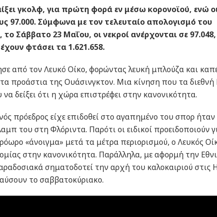
ξει γκολφ, για πρώτη φορά εν μέσω κορονοϊού, ενώ ο
υς 97.000. Σύμφωνα με τον τελευταίο απολογισμό του
το Σάββατο 23 Μαΐου, οι νεκροί ανέρχονται σε 97.048,
χουν φτάσει τα 1.621.658.
σε από τον Λευκό Οίκο, φορώντας λευκή μπλούζα και καπ
στα προάστια της Ουάσινγκτον. Μια κίνηση που τα διεθν
να δείξει ότι η χώρα επιστρέφει στην κανονικότητα.
νός πρόεδρος είχε επιδοθεί στο αγαπημένο του σπορ ήταν
λαμπ του στη Φλόριντα. Παρότι οι ειδικοί προειδοποιούν γ
πρόωρο «άνοιγμα» μετά τα μέτρα περιορισμού, ο Λευκός Οί
νομίας στην κανονικότητα. Παράλληλα, με αφορμή την Εθν
ραδοσιακά σηματοδοτεί την αρχή του καλοκαιριού στις 
λαύσουν το σαββατοκύριακο.