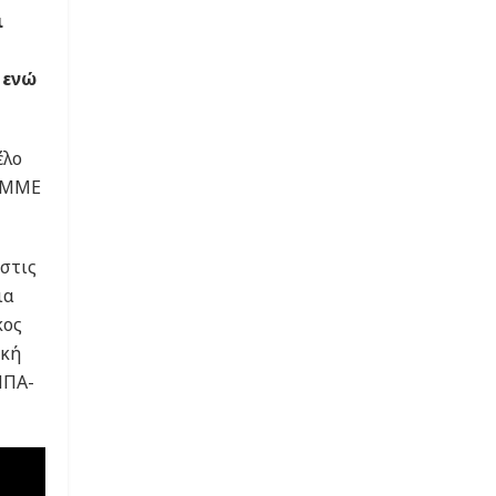
ι
 ενώ
έλο
ή ΜΜΕ
 στις
ια
κος
ική
ΗΠΑ-