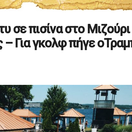
υ σε πισίνα στο Μιζούρι
 – Για γκολφ πήγε οΤραμ