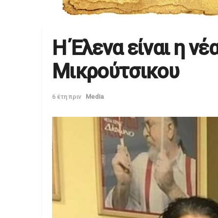
Η Έλενα είναι η ν
Μικρούτσικου
6 έτη πριν
Media