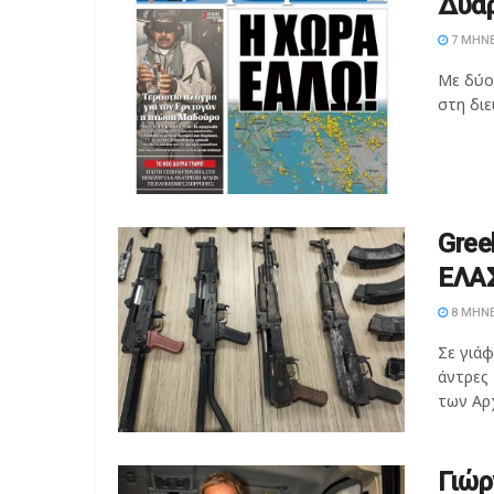
Δυαρ
7 ΜΉΝΕ
Με δύο
στη διε
Gree
ΕΛΑΣ
8 ΜΉΝΕ
Σε γιά
άντρες
των Αρ
Γιώρ