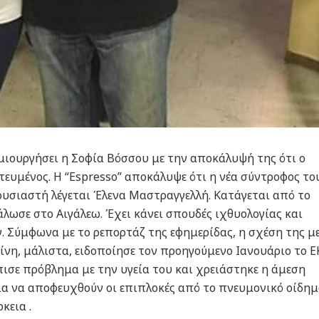
μιουργήσει η Σοφία Βόσσου με την αποκάλυψή της ότι ο
τευμένος. Η “Espresso” αποκάλυψε ότι η νέα σύντροφος το
ουσιαστή λέγεται Έλενα Μαστραγγελλή. Κατάγεται από το
γάλωσε στο Αιγάλεω. Έχει κάνει σπουδές ιχθυολογίας και
ν. Σύμφωνα με το ρεπορτάζ της εφημερίδας, η σχέση της μ
είνη, μάλιστα, ειδοποίησε τον προηγούμενο Ιανουάριο το 
ισε πρόβλημα με την υγεία του και χρειάστηκε η άμεση
ια να αποφευχθούν οι επιπλοκές από το πνευμονικό οίδημ
κεια .