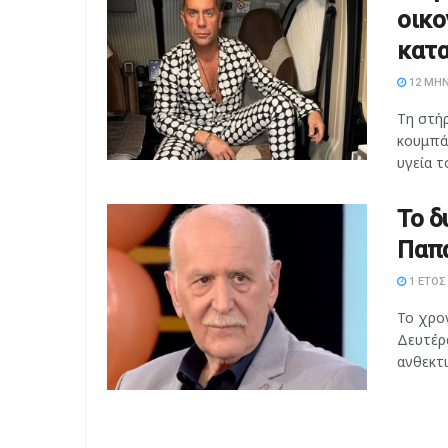
οικο
κατα
12 ΜΉΝ
Τη στή
κουμπά
υγεία το
Το δ
Παπα
1 ΈΤΟΣ
Το χρο
Δευτέρ
ανθεκτι