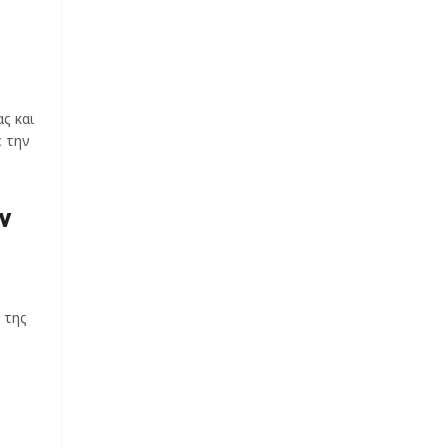
ς και
ε την
ν
 της