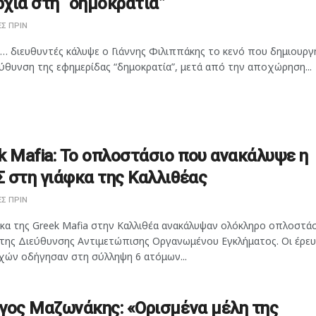
χία στη “δημοκρατία”
Σ ΠΡΙΝ
… διευθυντές κάλυψε ο Γιάννης Φιλιππάκης το κενό που δημιουργ
ύθυνση της εφημερίδας “δημοκρατία”, μετά από την αποχώρηση...
k Mafia: Το οπλοστάσιο που ανακάλυψε η
 στη γιάφκα της Καλλιθέας
Σ ΠΡΙΝ
φκα της Greek Mafia στην Καλλιθέα ανακάλυψαν ολόκληρο οπλοστάσ
 της Διεύθυνσης Αντιμετώπισης Οργανωμένου Εγκλήματος. Οι έρευ
χών οδήγησαν στη σύλληψη 6 ατόμων...
γος Μαζωνάκης: «Ορισμένα μέλη της