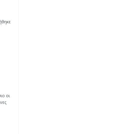
ήθηκε
ιο οι
νες