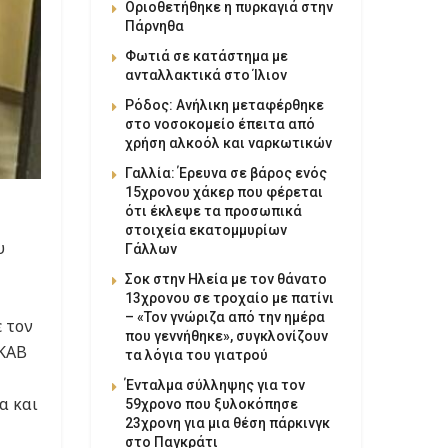
Οριοθετήθηκε η πυρκαγιά στην
Πάρνηθα
Φωτιά σε κατάστημα με
ανταλλακτικά στο Ίλιον
Ρόδος: Ανήλικη μεταφέρθηκε
στο νοσοκομείο έπειτα από
χρήση αλκοόλ και ναρκωτικών
Γαλλία: Έρευνα σε βάρος ενός
15χρονου χάκερ που φέρεται
ότι έκλεψε τα προσωπικά
στοιχεία εκατομμυρίων
υ
Γάλλων
Σοκ στην Ηλεία με τον θάνατο
13χρονου σε τροχαίο με πατίνι
– «Τον γνώριζα από την ημέρα
ε τον
που γεννήθηκε», συγκλονίζουν
ΕΚΑΒ
τα λόγια του γιατρού
Ένταλμα σύλληψης για τον
α και
59χρονο που ξυλοκόπησε
23χρονη για μια θέση πάρκινγκ
στο Παγκράτι