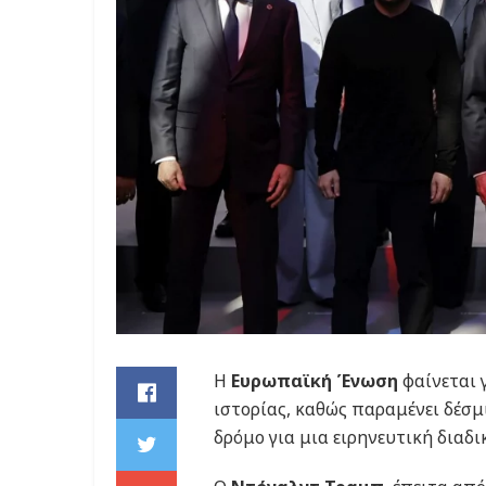
Η
Ευρωπαϊκή Ένωση
φαίνεται 
ιστορίας, καθώς παραμένει δέσ
δρόμο για μια ειρηνευτική διαδ