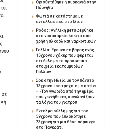
ιν
,
Οριοθετήθηκε η πυρκαγιά στην
τεί
Πάρνηθα
α.
Φωτιά σε κατάστημα με
ανταλλακτικά στο Ίλιον
Ρόδος: Ανήλικη μεταφέρθηκε
κι
,
στο νοσοκομείο έπειτα από
χρήση αλκοόλ και ναρκωτικών
ης
Γαλλία: Έρευνα σε βάρος ενός
άνευ
15χρονου χάκερ που φέρεται
ότι έκλεψε τα προσωπικά
στοιχεία εκατομμυρίων
ο
Γάλλων
Σοκ στην Ηλεία με τον θάνατο
13χρονου σε τροχαίο με πατίνι
– «Τον γνώριζα από την ημέρα
 σε
που γεννήθηκε», συγκλονίζουν
ϊκή
τα λόγια του γιατρού
Ένταλμα σύλληψης για τον
59χρονο που ξυλοκόπησε
23χρονη για μια θέση πάρκινγκ
στο Παγκράτι