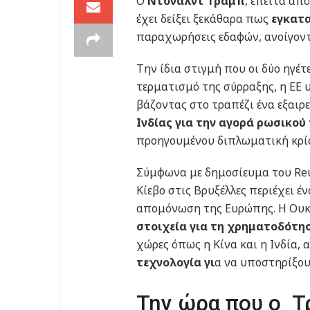
Ο
Ντόναλντ Τραμπ
, έπειτα απ
έχει δείξει ξεκάθαρα πως
εγκατα
παραχωρήσεις εδαφών, ανοίγοντ
Την ίδια στιγμή που οι δύο ηγέτε
τερματισμό της σύρραξης, η ΕΕ 
βάζοντας στο τραπέζι ένα εξαιρ
Ινδίας για την αγορά ρωσικού
προηγουμένου διπλωματική κρίση
Σύμφωνα με δημοσίευμα του Reut
Κίεβο στις Βρυξέλλες περιέχει έ
απομόνωση της Ευρώπης. Η Ου
στοιχεία για τη χρηματοδότη
χώρες όπως η Κίνα και η Ινδία, 
τεχνολογία γι
α να υποστηρίξου
Την ώρα που ο Τ