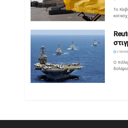
Το Κίεβ
κατασχέ
Reut
στιγ
3 ΜΉΝΕ
Ο πόλεμ
δολάρι