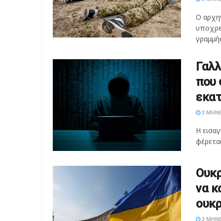
Ο αρχη
υποχρε
γραμμής
Γαλλ
που 
εκα
3 ΜΉΝΕ
Η εισαγ
φέρεται
Ουκρ
να κ
ουκρ
3 ΜΉΝΕ