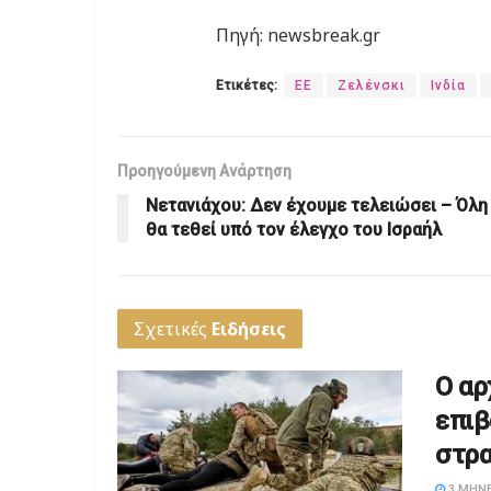
Πηγή: newsbreak.gr
Ετικέτες:
ΕΕ
Ζελένσκι
Ινδία
Προηγούμενη Ανάρτηση
Νετανιάχου: Δεν έχουμε τελειώσει – Όλη
θα τεθεί υπό τον έλεγχο του Ισραήλ
Σχετικές
Ειδήσεις
Ο αρ
επιβ
στρα
3 ΜΉΝΕ