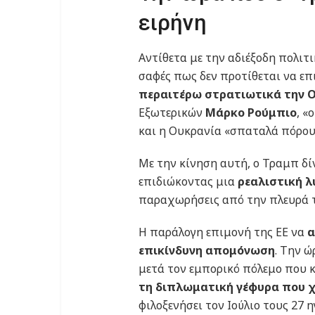
ειρήνη
Αντίθετα με την αδιέξοδη πολιτ
σαφές πως δεν προτίθεται να επ
περαιτέρω στρατιωτικά την 
Εξωτερικών
Μάρκο Ρούμπιο
, «
και η Ουκρανία «σπαταλά πόρους,
Με την κίνηση αυτή, ο Τραμπ δί
επιδιώκοντας μια
ρεαλιστική λ
παραχωρήσεις από την πλευρά τ
Η παράλογη επιμονή της ΕΕ να
α
επικίνδυνη απομόνωση
. Την ώ
μετά τον εμπορικό πόλεμο που 
τη διπλωματική γέφυρα που χτ
φιλοξενήσει τον Ιούλιο τους 27