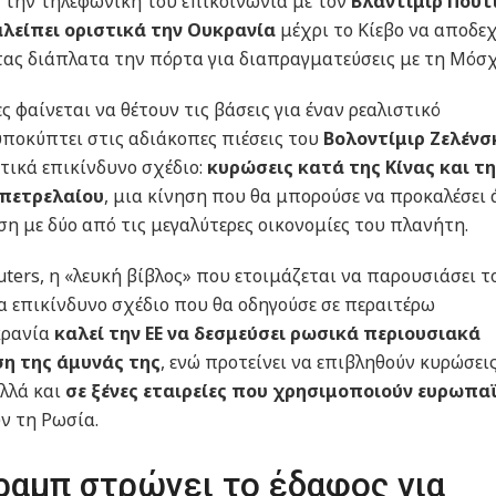
ό την τηλεφωνική του επικοινωνία με τον
Βλαντιμίρ Πούτ
λείπει οριστικά την Ουκρανία
μέχρι το Κίεβο να αποδεχ
ας διάπλατα την πόρτα για διαπραγματεύσεις με τη Μόσχ
ς φαίνεται να θέτουν τις βάσεις για έναν ρεαλιστικό
υποκύπτει στις αδιάκοπες πιέσεις του
Βολοντίμιρ Ζελένσ
ετικά επικίνδυνο σχέδιο:
κυρώσεις κατά της Κίνας και τ
 πετρελαίου
, μια κίνηση που θα μπορούσε να προκαλέσει 
 με δύο από τις μεγαλύτερες οικονομίες του πλανήτη.
ers, η «λευκή βίβλος» που ετοιμάζεται να παρουσιάσει τ
να επικίνδυνο σχέδιο που θα οδηγούσε σε περαιτέρω
κρανία
καλεί την ΕΕ να δεσμεύσει ρωσικά περιουσιακά
ση της άμυνάς της
, ενώ προτείνει να επιβληθούν κυρώσεις
αλλά και
σε ξένες εταιρείες που χρησιμοποιούν ευρωπα
ν τη Ρωσία.
ραμπ στρώνει το έδαφος για