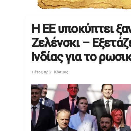
Η ΕΕ υποκύπτει ξαν
Ζελένσκι – Εξετάζ
Ινδίας για το ρωσι
1 έτος πριν
Κόσμος