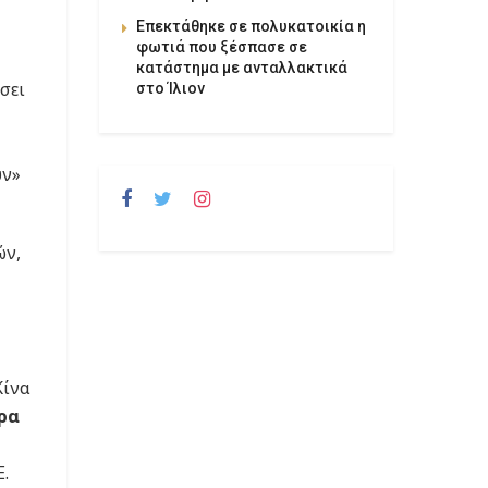
Επεκτάθηκε σε πολυκατοικία η
φωτιά που ξέσπασε σε
κατάστημα με ανταλλακτικά
σει
στο Ίλιον
ύν»
ών,
Κίνα
έρα
.