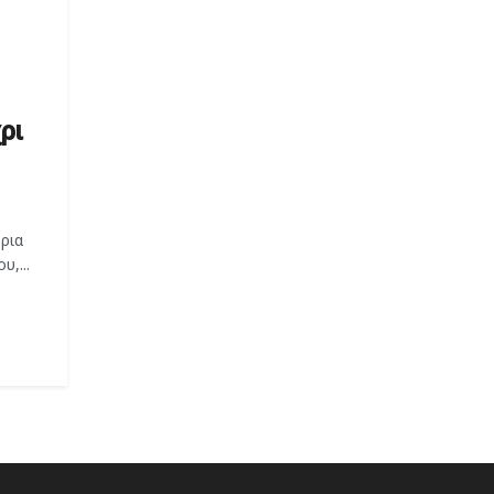
ρι
ρια
,...