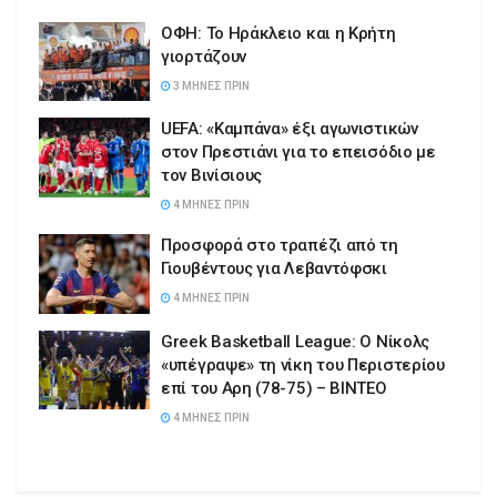
ΟΦΗ: Το Ηράκλειο και η Κρήτη
γιορτάζουν
3 ΜΉΝΕΣ ΠΡΙΝ
UEFA: «Καμπάνα» έξι αγωνιστικών
στον Πρεστιάνι για το επεισόδιο με
τον Βινίσιους
4 ΜΉΝΕΣ ΠΡΙΝ
Προσφορά στο τραπέζι από τη
Γιουβέντους για Λεβαντόφσκι
4 ΜΉΝΕΣ ΠΡΙΝ
Greek Basketball League: Ο Νίκολς
«υπέγραψε» τη νίκη του Περιστερίου
επί του Αρη (78-75) – ΒΙΝΤΕΟ
4 ΜΉΝΕΣ ΠΡΙΝ