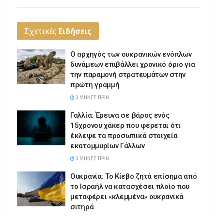
Σχετικές
Ειδήσεις
Ο αρχηγός των ουκρανικών ενόπλων
δυνάμεων επιβάλλει χρονικό όριο για
την παραμονή στρατευμάτων στην
πρώτη γραμμή
3 ΜΉΝΕΣ ΠΡΙΝ
Γαλλία: Έρευνα σε βάρος ενός
15χρονου χάκερ που φέρεται ότι
έκλεψε τα προσωπικά στοιχεία
εκατομμυρίων Γάλλων
3 ΜΉΝΕΣ ΠΡΙΝ
Ουκρανία: Το Κίεβο ζητά επίσημα από
το Ισραήλ να κατασχέσει πλοίο που
μεταφέρει «κλεμμένα» ουκρανικά
σιτηρά