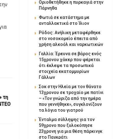
Οριοθετήθηκε η πυρκαγιά στην
την
Πάρνηθα
Φωτιά σε κατάστημα με
ανταλλακτικά στο Ίλιον
για
Ρόδος: Ανήλικη μεταφέρθηκε
στο νοσοκομείο έπειτα από
χρήση αλκοόλ και ναρκωτικών
Γαλλία: Έρευνα σε βάρος ενός
15χρονου χάκερ που φέρεται
ότι έκλεψε τα προσωπικά
στοιχεία εκατομμυρίων
Γάλλων
Σοκ στην Ηλεία με τον θάνατο
13χρονου σε τροχαίο με πατίνι
» τη
– «Τον γνώριζα από την ημέρα
ΙΝΤΕΟ
που γεννήθηκε», συγκλονίζουν
τα λόγια του γιατρού
Ένταλμα σύλληψης για τον
59χρονο που ξυλοκόπησε
23χρονη για μια θέση πάρκινγκ
στο Παγκράτι