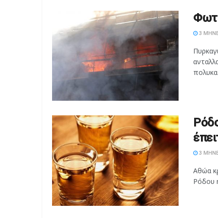
Φωτι
3 ΜΉΝΕ
Πυρκαγ
ανταλλα
πολυκατ
Ρόδο
έπει
3 ΜΉΝΕ
Αθώα κ
Ρόδου η