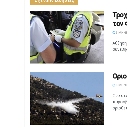
Τροχ
τον 
3 ΜΉΝΕ
Αύξηση
συνέβησ
Οριο
3 ΜΉΝΕ
Στο στ
πυροσβ
οριοθετ