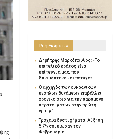
Ροή Ειδήσεων
Δημήτρης Μαρκόπουλος: «Το
επιτελικό κράτος είναι
επίτευγμά μας, που
δοκιμάστηκε και πέτυχε»
Ο αρχηγός των ουκρανικών
α
ενόπλων δυνάμεων επιβάλλει
χρονικό όριο για την παραμονή
στρατευμάτων στην πρώτη
γραμμή
Τροχαία δυστυχήματα: Αύξηση
5,7% σημείωσαν τον
εψης
Φεβρουάριο