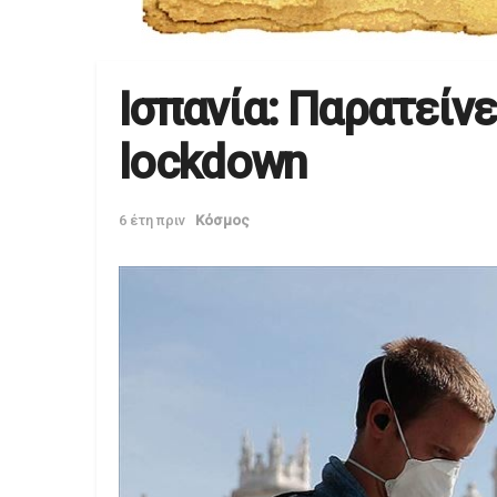
Ισπανία: Παρατείνε
lockdown
6 έτη πριν
Κόσμος