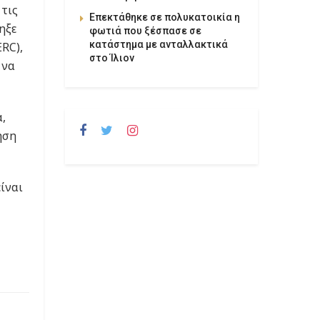
 τις
Επεκτάθηκε σε πολυκατοικία η
ηξε
φωτιά που ξέσπασε σε
κατάστημα με ανταλλακτικά
RC),
στο Ίλιον
 να
,
ηση
ίναι