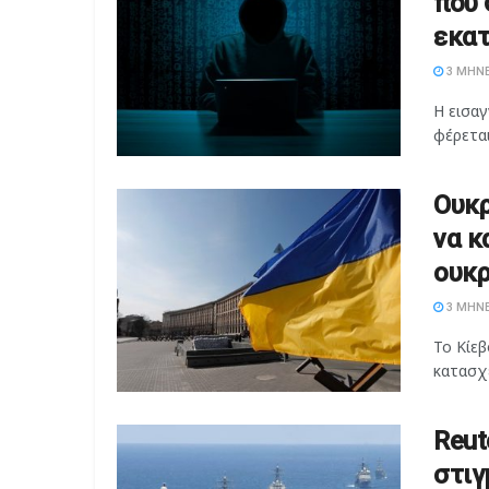
που 
εκα
3 ΜΉΝΕ
Η εισαγ
φέρεται
Ουκρ
να κ
ουκρ
3 ΜΉΝΕ
Το Κίεβ
κατασχέ
Reut
στιγ