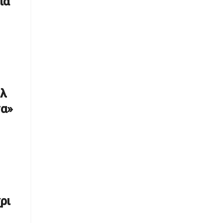
ία
ήλ
να»
ρι