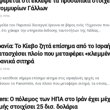
φέρεται ότι έκλεψε τα προσωπικά στοιχε
τομμυρίων Γάλλων
Σ ΠΡΙΝ
γελία του Παρισιού διενεργεί έρευνα σε βάρος ενός 15χρονου που
 ότι χάκαρε την υπηρεσία έκδοσης ταυτοτήτων της Γαλλίας...
ανία: Το Κίεβο ζητά επίσημα από το Ισρα
ατασχέσει πλοίο που μεταφέρει «κλεμμέ
ανικά σιτηρά
Σ ΠΡΙΝ
ο κατέθεσε σήμερα επίσημο αίτημα στις ισραηλινές αρχές να
σουν το Panormitis, ένα πλοίο που μεταφέρει σιτηρά, τα οποία,...
ers: Ο πόλεμος των ΗΠΑ στο Ιράν έχει μέχ
μής στοιχίσει 25 δισ. δολάρια