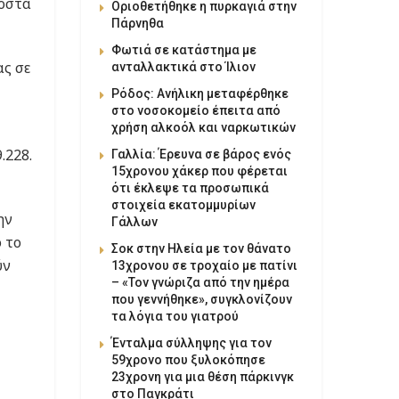
σοστά
Οριοθετήθηκε η πυρκαγιά στην
Πάρνηθα
Φωτιά σε κατάστημα με
ας σε
ανταλλακτικά στο Ίλιον
Ρόδος: Ανήλικη μεταφέρθηκε
στο νοσοκομείο έπειτα από
χρήση αλκοόλ και ναρκωτικών
.228.
Γαλλία: Έρευνα σε βάρος ενός
15χρονου χάκερ που φέρεται
ότι έκλεψε τα προσωπικά
στοιχεία εκατομμυρίων
ην
Γάλλων
 το
Σοκ στην Ηλεία με τον θάνατο
ύν
13χρονου σε τροχαίο με πατίνι
– «Τον γνώριζα από την ημέρα
που γεννήθηκε», συγκλονίζουν
τα λόγια του γιατρού
Ένταλμα σύλληψης για τον
59χρονο που ξυλοκόπησε
23χρονη για μια θέση πάρκινγκ
στο Παγκράτι