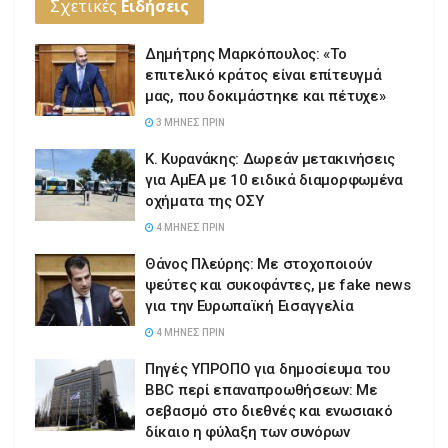
Σχετικές
Ειδήσεις
Δημήτρης Μαρκόπουλος: «Το
επιτελικό κράτος είναι επίτευγμά
μας, που δοκιμάστηκε και πέτυχε»
3 ΜΉΝΕΣ ΠΡΙΝ
Κ. Κυρανάκης: Δωρεάν μετακινήσεις
για ΑμΕΑ με 10 ειδικά διαμορφωμένα
οχήματα της ΟΣΥ
4 ΜΉΝΕΣ ΠΡΙΝ
Θάνος Πλεύρης: Με στοχοποιούν
ψεύτες και συκοφάντες, με fake news
για την Ευρωπαϊκή Εισαγγελία
4 ΜΉΝΕΣ ΠΡΙΝ
Πηγές ΥΠΡΟΠΟ για δημοσίευμα του
BBC περί επαναπροωθήσεων: Με
σεβασμό στο διεθνές και ενωσιακό
δίκαιο η φύλαξη των συνόρων