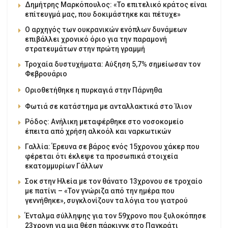
Δημήτρης Μαρκόπουλος: «Το επιτελικό κράτος είναι
επίτευγμά μας, που δοκιμάστηκε και πέτυχε»
Ο αρχηγός των ουκρανικών ενόπλων δυνάμεων
επιβάλλει χρονικό όριο για την παραμονή
στρατευμάτων στην πρώτη γραμμή
Τροχαία δυστυχήματα: Αύξηση 5,7% σημείωσαν τον
Φεβρουάριο
Οριοθετήθηκε η πυρκαγιά στην Πάρνηθα
Φωτιά σε κατάστημα με ανταλλακτικά στο Ίλιον
Ρόδος: Ανήλικη μεταφέρθηκε στο νοσοκομείο
έπειτα από χρήση αλκοόλ και ναρκωτικών
Γαλλία: Έρευνα σε βάρος ενός 15χρονου χάκερ που
φέρεται ότι έκλεψε τα προσωπικά στοιχεία
εκατομμυρίων Γάλλων
Σοκ στην Ηλεία με τον θάνατο 13χρονου σε τροχαίο
με πατίνι – «Τον γνώριζα από την ημέρα που
γεννήθηκε», συγκλονίζουν τα λόγια του γιατρού
Ένταλμα σύλληψης για τον 59χρονο που ξυλοκόπησε
23χρονη για μια θέση πάρκινγκ στο Παγκράτι