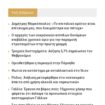
Ροή Ειδήσεων
Δημήτρης Μαρκόπουλος: «Το επιτελικό κράτος είναι
επίτευγμά μας, που δοκιμάστηκε και πέτυχε»
Ο αρχηγός των ουκρανικών ενόπλων δυνάμεων
επιβάλλει χρονικό όριο για την παραμονή
στρατευμάτων στην πρώτη γραμμή
Τροχαία δυστυχήματα: Αύξηση 5,7% σημείωσαν τον
Φεβρουάριο
Οριοθετήθηκε η πυρκαγιά στην Πάρνηθα
Φωτιά σε κατάστημα με ανταλλακτικά στο Ίλιον
Ρόδος: Ανήλικη μεταφέρθηκε στο νοσοκομείο
έπειτα από χρήση αλκοόλ και ναρκωτικών
Γαλλία: Έρευνα σε βάρος ενός 15χρονου χάκερ που
φέρεται ότι έκλεψε τα προσωπικά στοιχεία
εκατομμυρίων Γάλλων
Σοκ στην Ηλεία με τον θάνατο 13χρονου σε τροχαίο