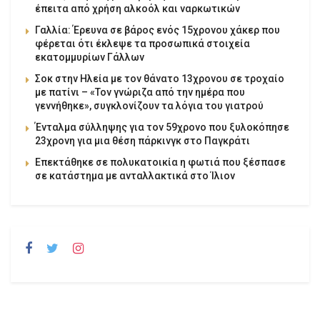
έπειτα από χρήση αλκοόλ και ναρκωτικών
Γαλλία: Έρευνα σε βάρος ενός 15χρονου χάκερ που
φέρεται ότι έκλεψε τα προσωπικά στοιχεία
εκατομμυρίων Γάλλων
Σοκ στην Ηλεία με τον θάνατο 13χρονου σε τροχαίο
με πατίνι – «Τον γνώριζα από την ημέρα που
γεννήθηκε», συγκλονίζουν τα λόγια του γιατρού
Ένταλμα σύλληψης για τον 59χρονο που ξυλοκόπησε
23χρονη για μια θέση πάρκινγκ στο Παγκράτι
Επεκτάθηκε σε πολυκατοικία η φωτιά που ξέσπασε
σε κατάστημα με ανταλλακτικά στο Ίλιον