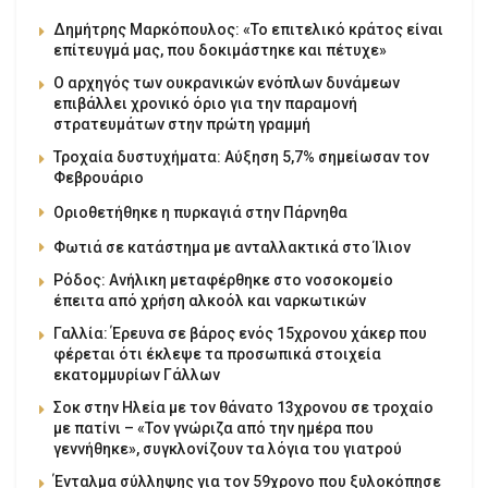
Δημήτρης Μαρκόπουλος: «Το επιτελικό κράτος είναι
επίτευγμά μας, που δοκιμάστηκε και πέτυχε»
Ο αρχηγός των ουκρανικών ενόπλων δυνάμεων
επιβάλλει χρονικό όριο για την παραμονή
στρατευμάτων στην πρώτη γραμμή
Τροχαία δυστυχήματα: Αύξηση 5,7% σημείωσαν τον
Φεβρουάριο
Οριοθετήθηκε η πυρκαγιά στην Πάρνηθα
Φωτιά σε κατάστημα με ανταλλακτικά στο Ίλιον
Ρόδος: Ανήλικη μεταφέρθηκε στο νοσοκομείο
έπειτα από χρήση αλκοόλ και ναρκωτικών
Γαλλία: Έρευνα σε βάρος ενός 15χρονου χάκερ που
φέρεται ότι έκλεψε τα προσωπικά στοιχεία
εκατομμυρίων Γάλλων
Σοκ στην Ηλεία με τον θάνατο 13χρονου σε τροχαίο
με πατίνι – «Τον γνώριζα από την ημέρα που
γεννήθηκε», συγκλονίζουν τα λόγια του γιατρού
Ένταλμα σύλληψης για τον 59χρονο που ξυλοκόπησε