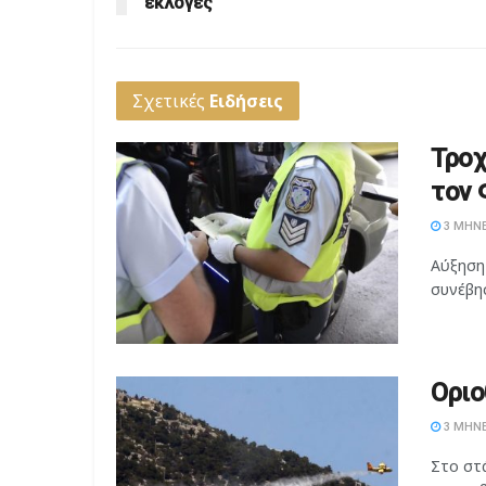
εκλογές
Σχετικές
Ειδήσεις
Τροχ
τον 
3 ΜΉΝΕ
Αύξηση
συνέβησ
Οριο
3 ΜΉΝΕ
Στο στ