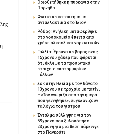
Οριοθετήθηκε η πυρκαγιά στην
Πάρνηθα
Φωτιά σε κατάστημα με
ανταλλακτικά στο Ίλιον
ολης
Ρόδος: Ανήλικη μεταφέρθηκε
στο νοσοκομείο έπειτα από
χρήση αλκοόλ και ναρκωτικών
 η
Γαλλία: Έρευνα σε βάρος ενός
15χρονου χάκερ που φέρεται
ότι έκλεψε τα προσωπικά
στοιχεία εκατομμυρίων
Γάλλων
Σοκ στην Ηλεία με τον θάνατο
13χρονου σε τροχαίο με πατίνι
– «Τον γνώριζα από την ημέρα
που γεννήθηκε», συγκλονίζουν
τα λόγια του γιατρού
Ένταλμα σύλληψης για τον
59χρονο που ξυλοκόπησε
23χρονη για μια θέση πάρκινγκ
στο Παγκράτι