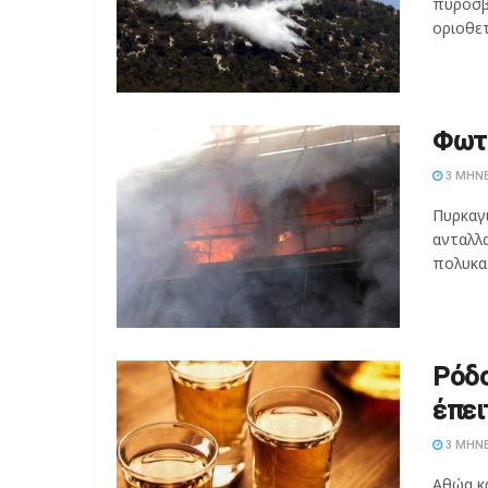
πυροσβ
οριοθετ
Φωτι
3 ΜΉΝΕ
Πυρκαγ
ανταλλα
πολυκατ
Ρόδο
έπει
3 ΜΉΝΕ
Αθώα κ