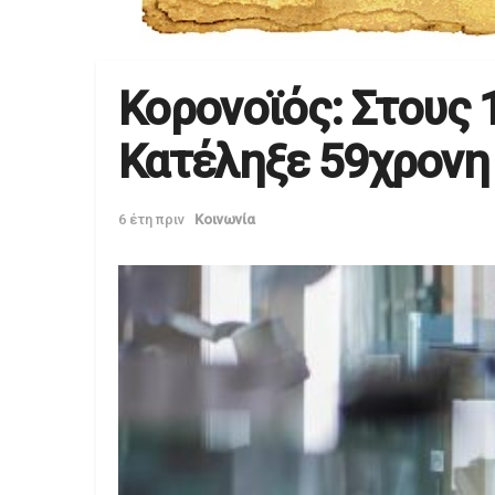
Κορονοϊός: Στους 
Κατέληξε 59χρονη
6 έτη πριν
Κοινωνία