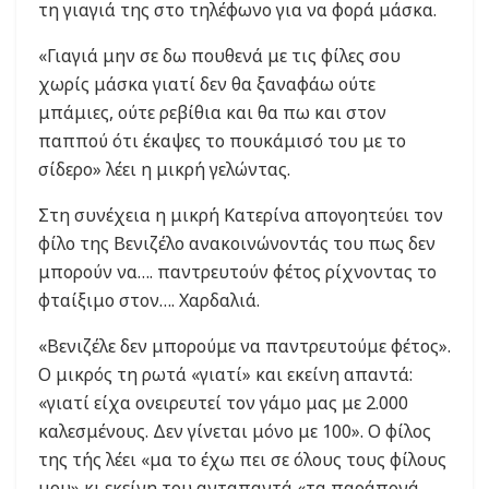
τη γιαγιά της στο τηλέφωνο για να φορά μάσκα.
«Γιαγιά μην σε δω πουθενά με τις φίλες σου
χωρίς μάσκα γιατί δεν θα ξαναφάω ούτε
μπάμιες, ούτε ρεβίθια και θα πω και στον
παππού ότι έκαψες το πουκάμισό του με το
σίδερο» λέει η μικρή γελώντας.
Στη συνέχεια η μικρή Κατερίνα απογοητεύει τον
φίλο της Βενιζέλο ανακοινώνοντάς του πως δεν
μπορούν να…. παντρευτούν φέτος ρίχνοντας το
φταίξιμο στον…. Χαρδαλιά.
«Βενιζέλε δεν μπορούμε να παντρευτούμε φέτος».
Ο μικρός τη ρωτά «γιατί» και εκείνη απαντά:
«γιατί είχα ονειρευτεί τον γάμο μας με 2.000
καλεσμένους. Δεν γίνεται μόνο με 100». Ο φίλος
της τής λέει «μα το έχω πει σε όλους τους φίλους
μου» κι εκείνη του ανταπαντά «τα παράπονά