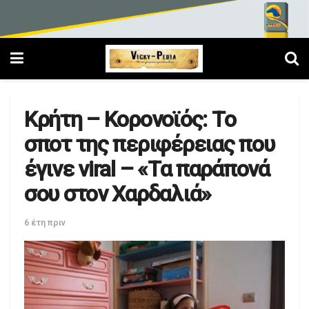
Κρήτη – Κορονοϊός: Tο
σποτ της περιφέρειας που
έγινε viral – «Τα παράπονά
σου στον Χαρδαλιά»
6 έτη πριν