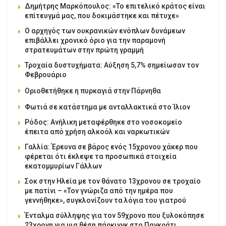
Δημήτρης Μαρκόπουλος: «Το επιτελικό κράτος είναι
επίτευγμά μας, που δοκιμάστηκε και πέτυχε»
Ο αρχηγός των ουκρανικών ενόπλων δυνάμεων
επιβάλλει χρονικό όριο για την παραμονή
στρατευμάτων στην πρώτη γραμμή
Τροχαία δυστυχήματα: Αύξηση 5,7% σημείωσαν τον
Φεβρουάριο
Οριοθετήθηκε η πυρκαγιά στην Πάρνηθα
Φωτιά σε κατάστημα με ανταλλακτικά στο Ίλιον
Ρόδος: Ανήλικη μεταφέρθηκε στο νοσοκομείο
έπειτα από χρήση αλκοόλ και ναρκωτικών
Γαλλία: Έρευνα σε βάρος ενός 15χρονου χάκερ που
φέρεται ότι έκλεψε τα προσωπικά στοιχεία
εκατομμυρίων Γάλλων
Σοκ στην Ηλεία με τον θάνατο 13χρονου σε τροχαίο
με πατίνι – «Τον γνώριζα από την ημέρα που
γεννήθηκε», συγκλονίζουν τα λόγια του γιατρού
Ένταλμα σύλληψης για τον 59χρονο που ξυλοκόπησε
23χρονη για μια θέση πάρκινγκ στο Παγκράτι