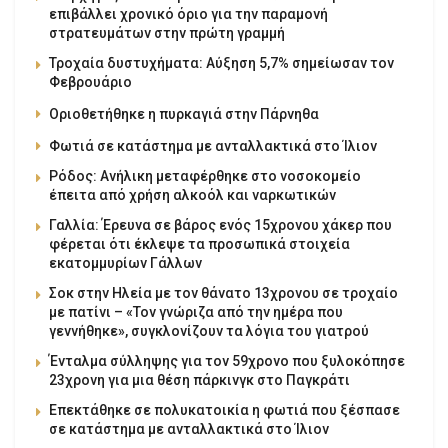
επιβάλλει χρονικό όριο για την παραμονή
στρατευμάτων στην πρώτη γραμμή
Τροχαία δυστυχήματα: Αύξηση 5,7% σημείωσαν τον
Φεβρουάριο
Οριοθετήθηκε η πυρκαγιά στην Πάρνηθα
Φωτιά σε κατάστημα με ανταλλακτικά στο Ίλιον
Ρόδος: Ανήλικη μεταφέρθηκε στο νοσοκομείο
έπειτα από χρήση αλκοόλ και ναρκωτικών
Γαλλία: Έρευνα σε βάρος ενός 15χρονου χάκερ που
φέρεται ότι έκλεψε τα προσωπικά στοιχεία
εκατομμυρίων Γάλλων
Σοκ στην Ηλεία με τον θάνατο 13χρονου σε τροχαίο
με πατίνι – «Τον γνώριζα από την ημέρα που
γεννήθηκε», συγκλονίζουν τα λόγια του γιατρού
Ένταλμα σύλληψης για τον 59χρονο που ξυλοκόπησε
23χρονη για μια θέση πάρκινγκ στο Παγκράτι
Επεκτάθηκε σε πολυκατοικία η φωτιά που ξέσπασε
σε κατάστημα με ανταλλακτικά στο Ίλιον