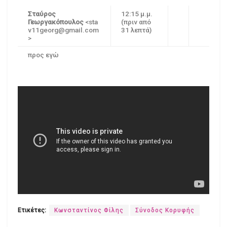
Σταύρος
12:15 μ.μ.
Γεωργακόπουλος
<sta
(πριν από
v11georg@gmail.com
31 λεπτά)
>
προς εγώ
Ετικέτες:
Κωνσταντίνος Φίλης
Σύνοδος Κορυφής