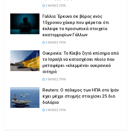
3 ΜΉΝΕΣ ΠΡΙΝ
Γαλλία: Έρευνα σε βάρος ενός
15χρονου χάκερ που φέρεται ότι
έκλεψε τα προσωπικά στοιχεία
εκατομμυρίων Γάλλων
3 ΜΉΝΕΣ ΠΡΙΝ
Ουκρανία: Το Κίεβο ζητά επίσημα από
το Ισραήλ να κατασχέσει πλοίο που
μεταφέρει «κλεμμένα» ουκρανικά
σιτηρά
3 ΜΉΝΕΣ ΠΡΙΝ
Reuters: Ο πόλεμος των ΗΠΑ στο Ιράν
έχει μέχρι στιγμής στοιχίσει 25 δισ.
δολάρια
3 ΜΉΝΕΣ ΠΡΙΝ