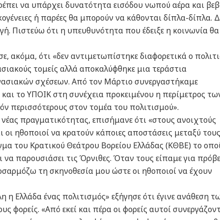
ρέπει να υπάρχει δυνατότητα εισόδου νωπού αέρα και βε
κογένειες ή παρέες θα μπορούν να κάθονται δίπλα-δίπλα. Δ
γή. Πιστεύω ότι η υπευθυνότητα που έδειξε η κοινωνία θα
, ακόμα, ότι «δεν αντιμετωπίστηκε διαφορετικά ο πολιτ
ασιακούς τομείς αλλά αποκαλύφθηκε μια τεράστια
γασιακών σχέσεων. Από τον Μάρτιο συνεργαστήκαμε
 και το ΥΠΟΙΚ στη συνέχεια προκειμένου η περίμετρος τω
όν περισσότερους στον τομέα του πολιτισμού».
 νέας πραγματικότητας, επισήμανε ότι «στους ανοιχτούς
αι οι ηθοποιοί να κρατούν κάποιες αποστάσεις μεταξύ του
μα του Κρατικού Θεάτρου Βορείου Ελλάδας (ΚΘΒΕ) το οποί
ι να παρουσιάσει τις Όρνιθες. Όταν τους είπαμε για πρόβε
οσαρμόζω τη σκηνοθεσία μου ώστε οι ηθοποιοί να έχουν
 η Ελλάδα ένας πολιτισμός» εξήγησε ότι έγινε ανάθεση τ
 φορείς. «Από εκεί και πέρα οι φορείς αυτοί συνεργάζοντ