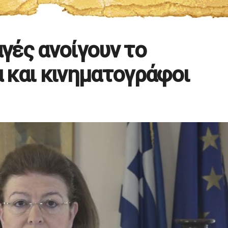
γές ανοίγουν το
 και κινηματογράφοι