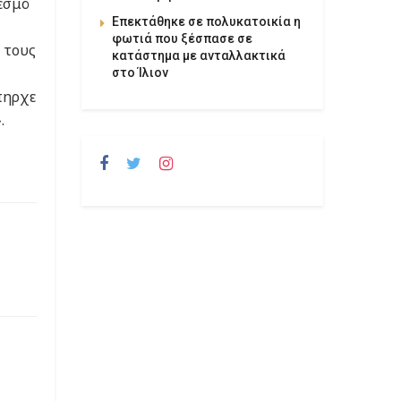
εσμό
Επεκτάθηκε σε πολυκατοικία η
φωτιά που ξέσπασε σε
 τους
κατάστημα με ανταλλακτικά
στο Ίλιον
πηρχε
.