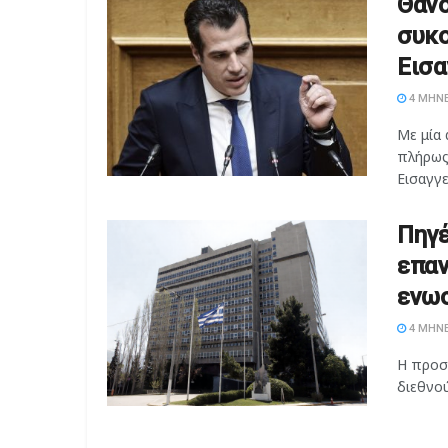
Θάνο
συκο
Εισα
4 ΜΉΝΕ
Με μία 
πλήρως
Εισαγγελ
Πηγέ
επαν
ενωσ
4 ΜΉΝΕ
Η προσ
διεθνού