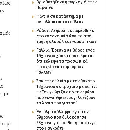
Οριοθετήθηκε η πυρκαγιά στην
βαίως
Πάρνηθα
εν
Φωτιά σε κατάστημα με
ανταλλακτικά στο Ίλιον
Ρόδος: Ανήλικη μεταφέρθηκε
ισμός
στο νοσοκομείο έπειτα από
χρήση αλκοόλ και ναρκωτικών
Γαλλία: Έρευνα σε βάρος ενός
ν
15χρονου χάκερ που φέρεται
ότι έκλεψε τα προσωπικά
στοιχεία εκατομμυρίων
Γάλλων
ς»
Σοκ στην Ηλεία με τον θάνατο
ο,
13χρονου σε τροχαίο με πατίνι
– «Τον γνώριζα από την ημέρα
ς με
που γεννήθηκε», συγκλονίζουν
τα λόγια του γιατρού
Ένταλμα σύλληψης για τον
ων
59χρονο που ξυλοκόπησε
23χρονη για μια θέση πάρκινγκ
αι με
στο Παγκράτι