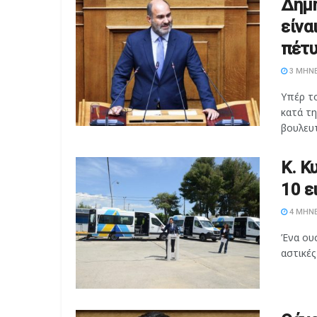
Δημή
είνα
πέτυ
3 ΜΉΝΕ
Υπέρ τ
κατά τ
βουλευτ
Κ. Κ
10 ε
4 ΜΉΝΕ
Ένα ουσ
αστικές