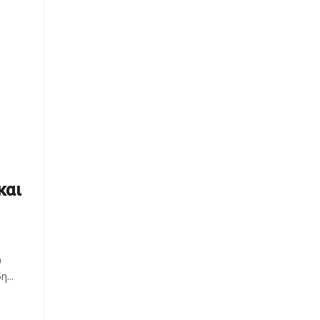
και
υ
...