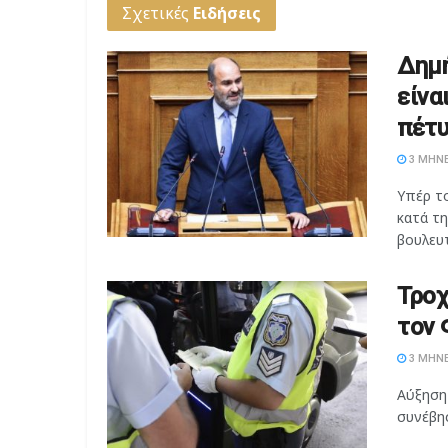
Σχετικές
Ειδήσεις
Δημή
είνα
πέτυ
3 ΜΉΝΕ
Υπέρ τ
κατά τ
βουλευτ
Τροχ
τον 
3 ΜΉΝΕ
Αύξηση
συνέβησ