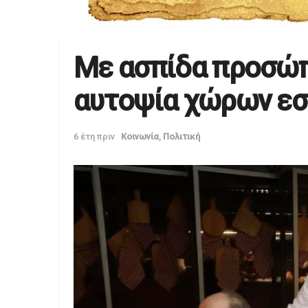
Με ασπίδα προσώπ
αυτοψία χώρων εσ
6 έτη πριν
Κοινωνία
,
Πολιτική