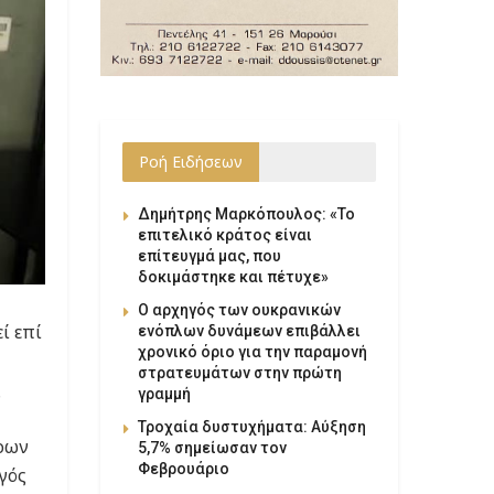
Ροή Ειδήσεων
Δημήτρης Μαρκόπουλος: «Το
επιτελικό κράτος είναι
επίτευγμά μας, που
δοκιμάστηκε και πέτυχε»
Ο αρχηγός των ουκρανικών
ί επί
ενόπλων δυνάμεων επιβάλλει
χρονικό όριο για την παραμονή
στρατευμάτων στην πρώτη
ς
γραμμή
Τροχαία δυστυχήματα: Αύξηση
όρων
5,7% σημείωσαν τον
Φεβρουάριο
γός