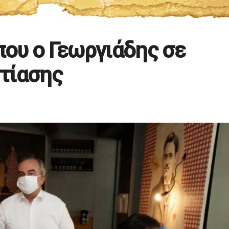
ου ο Γεωργιάδης σε
τίασης