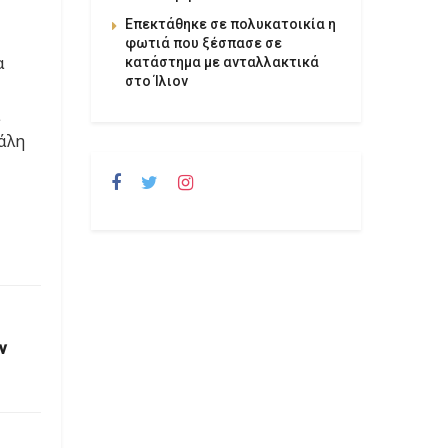
Επεκτάθηκε σε πολυκατοικία η
φωτιά που ξέσπασε σε
α
κατάστημα με ανταλλακτικά
στο Ίλιον
ι
άλη
ν