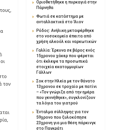
Οριοθετήθηκε η πυρκαγιά στην
Πάρνηθα
τους,
Φωτιά σε κατάστημα με
ανταλλακτικά στο Ίλιον
να
Ρόδος: Ανήλικη μεταφέρθηκε
στο νοσοκομείο έπειτα από
χρήση αλκοόλ και ναρκωτικών
Γαλλία: Έρευνα σε βάρος ενός
.
15χρονου χάκερ που φέρεται
 οι
ότι έκλεψε τα προσωπικά
στοιχεία εκατομμυρίων
Γάλλων
στο
Σοκ στην Ηλεία με τον θάνατο
ά τον
13χρονου σε τροχαίο με πατίνι
– «Τον γνώριζα από την ημέρα
που γεννήθηκε», συγκλονίζουν
τα λόγια του γιατρού
αται
Ένταλμα σύλληψης για τον
59χρονο που ξυλοκόπησε
ρία,
23χρονη για μια θέση πάρκινγκ
ς
στο Παγκράτι