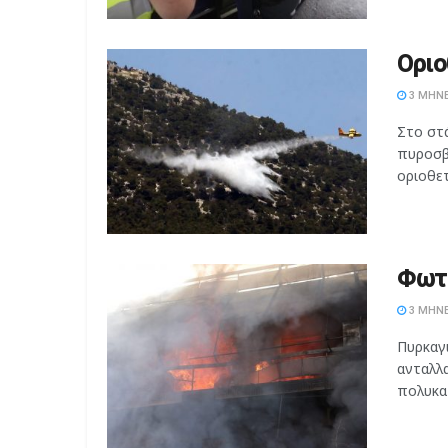
Οριο
3 ΜΉΝΕ
Στο στ
πυροσβ
οριοθετ
Φωτι
3 ΜΉΝΕ
Πυρκαγ
ανταλλα
πολυκατ