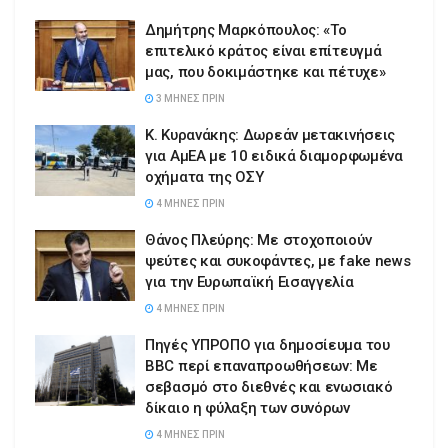
Δημήτρης Μαρκόπουλος: «Το
επιτελικό κράτος είναι επίτευγμά
μας, που δοκιμάστηκε και πέτυχε»
3 ΜΉΝΕΣ ΠΡΙΝ
Κ. Κυρανάκης: Δωρεάν μετακινήσεις
για ΑμΕΑ με 10 ειδικά διαμορφωμένα
οχήματα της ΟΣΥ
4 ΜΉΝΕΣ ΠΡΙΝ
Θάνος Πλεύρης: Με στοχοποιούν
ψεύτες και συκοφάντες, με fake news
για την Ευρωπαϊκή Εισαγγελία
4 ΜΉΝΕΣ ΠΡΙΝ
Πηγές ΥΠΡΟΠΟ για δημοσίευμα του
BBC περί επαναπροωθήσεων: Με
σεβασμό στο διεθνές και ενωσιακό
δίκαιο η φύλαξη των συνόρων
4 ΜΉΝΕΣ ΠΡΙΝ