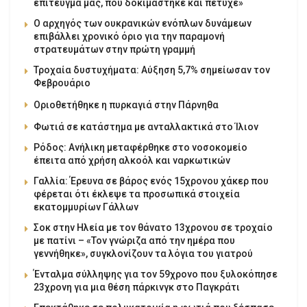
επίτευγμά μας, που δοκιμάστηκε και πέτυχε»
Ο αρχηγός των ουκρανικών ενόπλων δυνάμεων
επιβάλλει χρονικό όριο για την παραμονή
στρατευμάτων στην πρώτη γραμμή
Τροχαία δυστυχήματα: Αύξηση 5,7% σημείωσαν τον
Φεβρουάριο
Οριοθετήθηκε η πυρκαγιά στην Πάρνηθα
Φωτιά σε κατάστημα με ανταλλακτικά στο Ίλιον
Ρόδος: Ανήλικη μεταφέρθηκε στο νοσοκομείο
έπειτα από χρήση αλκοόλ και ναρκωτικών
Γαλλία: Έρευνα σε βάρος ενός 15χρονου χάκερ που
φέρεται ότι έκλεψε τα προσωπικά στοιχεία
εκατομμυρίων Γάλλων
Σοκ στην Ηλεία με τον θάνατο 13χρονου σε τροχαίο
με πατίνι – «Τον γνώριζα από την ημέρα που
γεννήθηκε», συγκλονίζουν τα λόγια του γιατρού
Ένταλμα σύλληψης για τον 59χρονο που ξυλοκόπησε
23χρονη για μια θέση πάρκινγκ στο Παγκράτι