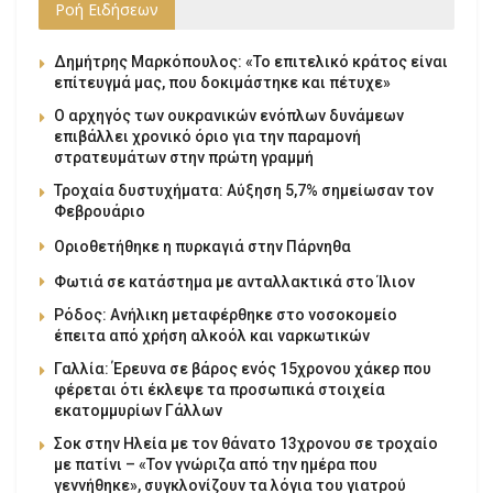
Ροή Ειδήσεων
Δημήτρης Μαρκόπουλος: «Το επιτελικό κράτος είναι
επίτευγμά μας, που δοκιμάστηκε και πέτυχε»
Ο αρχηγός των ουκρανικών ενόπλων δυνάμεων
επιβάλλει χρονικό όριο για την παραμονή
στρατευμάτων στην πρώτη γραμμή
Τροχαία δυστυχήματα: Αύξηση 5,7% σημείωσαν τον
Φεβρουάριο
Οριοθετήθηκε η πυρκαγιά στην Πάρνηθα
Φωτιά σε κατάστημα με ανταλλακτικά στο Ίλιον
Ρόδος: Ανήλικη μεταφέρθηκε στο νοσοκομείο
έπειτα από χρήση αλκοόλ και ναρκωτικών
Γαλλία: Έρευνα σε βάρος ενός 15χρονου χάκερ που
φέρεται ότι έκλεψε τα προσωπικά στοιχεία
εκατομμυρίων Γάλλων
Σοκ στην Ηλεία με τον θάνατο 13χρονου σε τροχαίο
με πατίνι – «Τον γνώριζα από την ημέρα που
γεννήθηκε», συγκλονίζουν τα λόγια του γιατρού