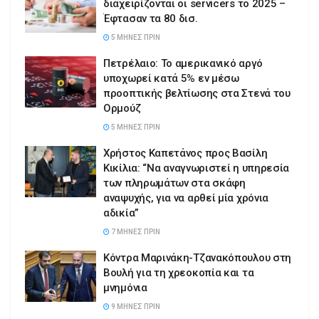
διαχειρίζονται οι servicers το 2025 –
Έφτασαν τα 80 δισ.
5 ΜΉΝΕΣ ΠΡΙΝ
Πετρέλαιο: Το αμερικανικό αργό
υποχωρεί κατά 5% εν μέσω
προοπτικής βελτίωσης στα Στενά του
Ορμούζ
5 ΜΉΝΕΣ ΠΡΙΝ
Χρήστος Καπετάνος προς Βασίλη
Κικίλια: “Να αναγνωριστεί η υπηρεσία
των πληρωμάτων στα σκάφη
αναψυχής, για να αρθεί μία χρόνια
αδικία”
7 ΜΉΝΕΣ ΠΡΙΝ
Κόντρα Μαρινάκη-Τζανακόπουλου στη
Βουλή για τη χρεοκοπία και τα
μνημόνια
9 ΜΉΝΕΣ ΠΡΙΝ