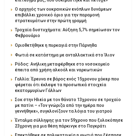
επίτευγμά μας, που δοκιμάστηκε και πέτυχε»
Ο αρχηγός των ουκρανικών ενόπλων δυνάμεων
επιβάλλει χρονικό όριο για την παραμονή
στρατευμάτων στην πρώτη γραμμή
Τροχαία δυστυχήματα: Αύξηση 5,7% σημείωσαν τον
Φεβρουάριο
Οριοθετήθηκε η πυρκαγιά στην Πάρνηθα
Φωτιά σε κατάστημα με ανταλλακτικά στο Ίλιον
Ρόδος: Ανήλικη μεταφέρθηκε στο νοσοκομείο
έπειτα από χρήση αλκοόλ και ναρκωτικών
Γαλλία: Έρευνα σε βάρος ενός 15χρονου χάκερ που
φέρεται ότι έκλεψε τα προσωπικά στοιχεία
εκατομμυρίων Γάλλων
Σοκ στην Ηλεία με τον θάνατο 13χρονου σε τροχαίο
με πατίνι – «Τον γνώριζα από την ημέρα που
γεννήθηκε», συγκλονίζουν τα λόγια του γιατρού
Ένταλμα σύλληψης για τον 59χρονο που ξυλοκόπησε
23χρονη για μια θέση πάρκινγκ στο Παγκράτι
Επεκτάθηκε σε πολυκατοικία η φωτιά που ξέσπασε