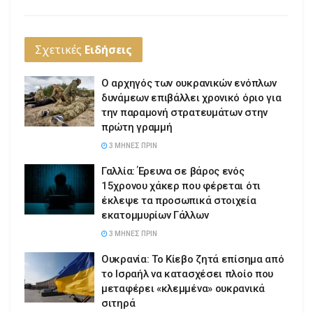
Σχετικές
Ειδήσεις
Ο αρχηγός των ουκρανικών ενόπλων
δυνάμεων επιβάλλει χρονικό όριο για
την παραμονή στρατευμάτων στην
πρώτη γραμμή
3 ΜΉΝΕΣ ΠΡΙΝ
Γαλλία: Έρευνα σε βάρος ενός
15χρονου χάκερ που φέρεται ότι
έκλεψε τα προσωπικά στοιχεία
εκατομμυρίων Γάλλων
3 ΜΉΝΕΣ ΠΡΙΝ
Ουκρανία: Το Κίεβο ζητά επίσημα από
το Ισραήλ να κατασχέσει πλοίο που
μεταφέρει «κλεμμένα» ουκρανικά
σιτηρά